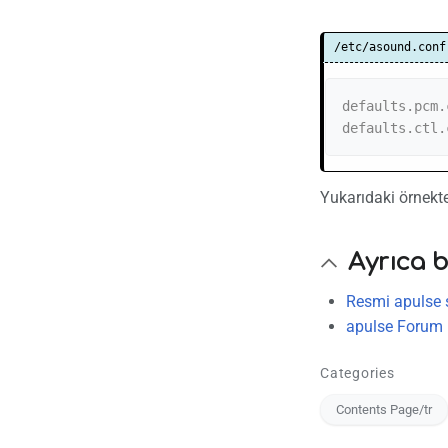
/etc/asound.conf
defaults.pcm.
defaults.ctl.
Yukarıdaki örnekte 
Ayrıca 
Resmi apulse s
apulse Forum
Categories
Contents Page/tr