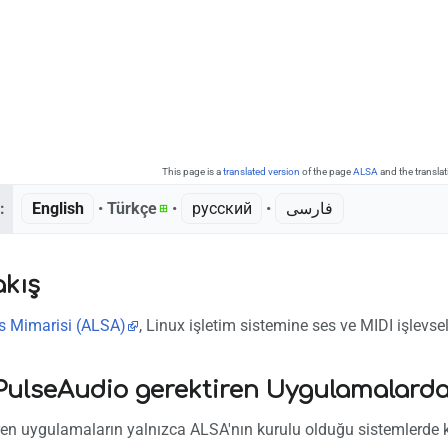
This page is a
translated version
of the page
ALSA
and the transla
:
English
• ‎
Türkçe
• ‎
русский
• ‎
فارسی
akış
s Mimarisi (ALSA)
, Linux işletim sistemine ses ve MIDI işlevsel
 PulseAudio gerektiren Uygulamalarda
ren uygulamaların yalnızca ALSA'nın kurulu olduğu sistemlerde k