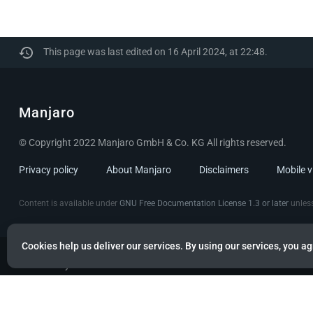
This page was last edited on 16 April 2024, at 22:48.
Manjaro
© Copyright 2022 Manjaro GmbH & Co. KG All rights reserved.
Privacy policy
About Manjaro
Disclaimers
Mobile 
Content is available under
GNU Free Documentation License 1.3 or later
unless
Cookies help us deliver our services. By using our services, you ag
Powered by citizen theme