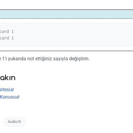
card 1

card 1
1'i yukarıda not ettiğiniz sayıyla değiştirin.
bakın
itesi
 Konusu
Audio/tr