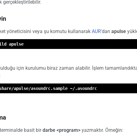
 gerçekleştirilebilir.
yin
aket yöneticisini veya şu komutu kullanarak
AUR
'dan
apulse
yükl
ild apulse
ulduğu için kurulumu biraz zaman alabilir. İşlem tamamlandıkt
:
share/apulse/asoundrc.sample ~/.asoundrc
nma
terminalde basit bir
darbe <program>
yazmaktır. Örneğin: