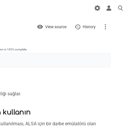
Views
View
View source
History
Page
Discussion
tion is 100% complete.
What links here
Related changes
Printable version
liği sağlar.
Permanent link
 kullanın
Page information
ullanılması, ALSA için bir darbe emülatörü olan