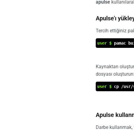
apulse
kullanılarak
Apulse'ı yükle
Tercih ettiğiniz p
user $
pamac bu
Kaynaktan oluştur
dosyası oluşturun
user $
cp /usr/
Apulse kulla
Darbe kullanmak, 