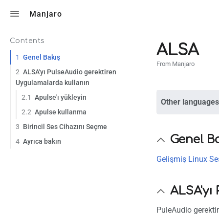
Toggle search
Manjaro
Contents
ALSA
1
Genel Bakış
From Manjaro
2
ALSA'yı PulseAudio gerektiren
Uygulamalarda kullanın
2.1
Apulse'ı yükleyin
Other languages
2.2
Apulse kullanma
3
Birincil Ses Cihazını Seçme
Genel B
4
Ayrıca bakın
Gelişmiş Linux Se
ALSA'yı
PuleAudio gerekti