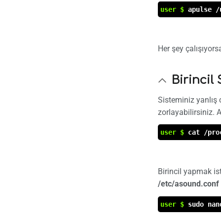
user $
apulse /
Her şey çalışıyors
Birincil
Sisteminiz yanlış
zorlayabilirsiniz. 
user $
cat /pro
Birincil yapmak is
/etc/asound.conf
user $
sudo nan