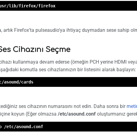
usr/lib/firefox/firefox
a, artık Firefox'ta pulseaudio'ya ihtiyaç duymadan sese sahip ol
 Ses Cihazını Seçme
 cihazı kullanmaya devam ederse (örneğin PCH yerine HDMI veya 
Aşağıdaki komutla ses cihazlarınızın bir listesini alarak başlayın:
c/asound/cards
tediğiniz ses cihazının numarasını not edin. Daha sonra bir
meti
içine koyun (Eğer olmazsa
/etc/asound.conf
oluşturmanız gereke
o /etc/asound.conf