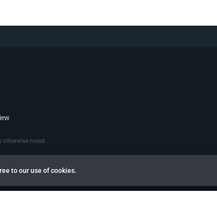
view
 otherwise noted.
ree to our use of cookies.