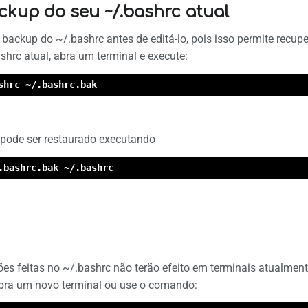
ckup do seu ~/.bashrc atual
r backup do ~/.bashrc antes de editá-lo, pois isso permite recup
shrc atual, abra um terminal e execute:
shrc ~/.bashrc.bak
l pode ser restaurado executando
.bashrc.bak ~/.bashrc
ões feitas no ~/.bashrc não terão efeito em terminais atualment
abra um novo terminal ou use o comando: