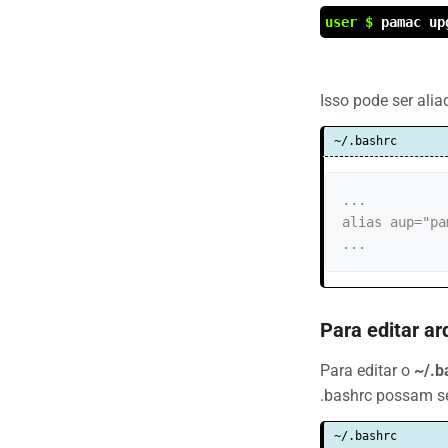
user $
pamac up
Isso pode ser alia
~/.bashrc
...

alias aup="pa
...
Para editar a
Para editar o
~/.b
.bashrc possam se
~/.bashrc