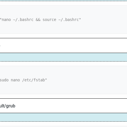
"nano ~/.bashrc && source ~/.bashrc"

b
sudo nano /etc/fstab"

ult/grub