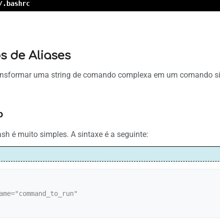
/.bashrc
s de Aliases
ansformar uma string de comando complexa em um comando sim
o
ash é muito simples. A sintaxe é a seguinte:
ame="command_to_run"
