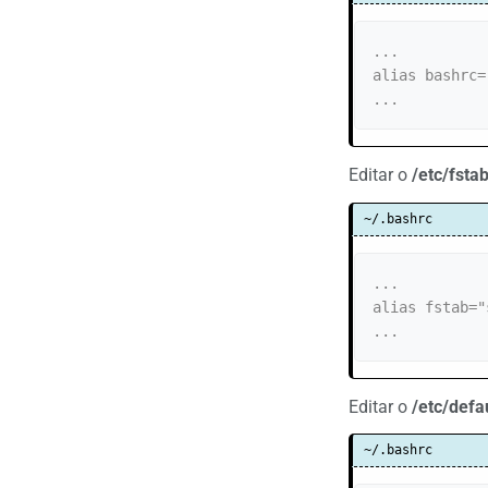
...

alias bashrc=
...
Editar o
/etc/fsta
~/.bashrc
...

alias fstab="
...
Editar o
/etc/defa
~/.bashrc