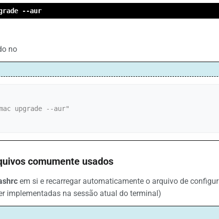
grade --aur
do no
mac upgrade --aur"

rquivos comumente usados
ashrc
em si e recarregar automaticamente o arquivo de configur
r implementadas na sessão atual do terminal)