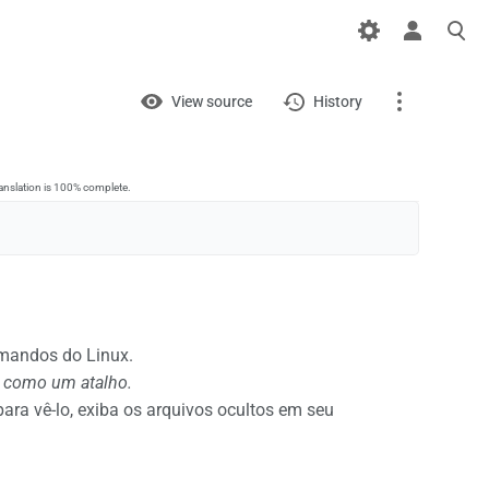
Views
View
View source
History
Page
Discussion
anslation is 100% complete.
What links here
Related changes
Printable version
omandos do Linux.
o como um atalho.
Permanent link
para vê-lo, exiba os arquivos ocultos em seu
Page information