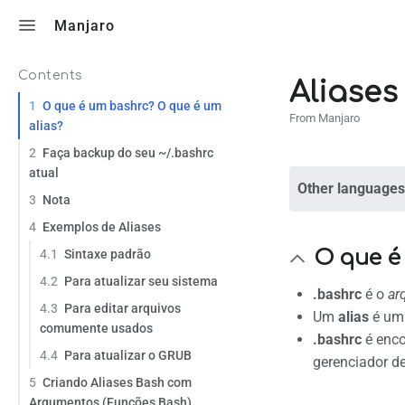
Toggle search
Manjaro
Contents
Aliases
1
O que é um bashrc? O que é um
From Manjaro
alias?
2
Faça backup do seu ~/.bashrc
atual
Other languages
3
Nota
4
Exemplos de Aliases
O que é
4.1
Sintaxe padrão
4.2
Para atualizar seu sistema
.bashrc
é o
ar
4.3
Para editar arquivos
Um
alias
é u
comumente usados
.bashrc
é enc
4.4
Para atualizar o GRUB
gerenciador d
5
Criando Aliases Bash com
Argumentos (Funções Bash)