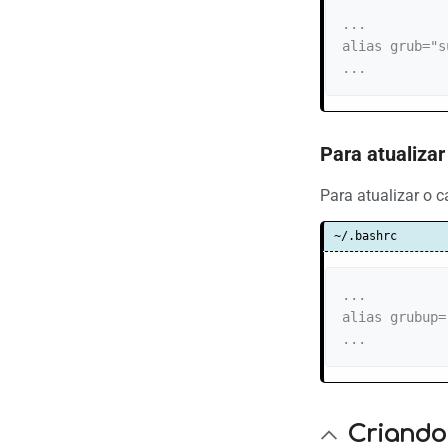
...

alias grub="s
...
Para atualiza
Para atualizar o 
~/.bashrc
...

alias grubup=
...
Criando