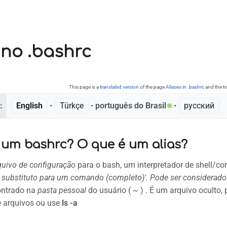
 no .bashrc
This page is a
translated version
of the page
Aliases in .bashrc
and the tr
:
English
• ‎
Türkçe
• ‎
português do Brasil
• ‎
русский
 um bashrc? O que é um alias?
quivo de configuração
para o bash, um interpretador de shell/c
m
substituto para um comando (completo)'. Pode ser considerad
ontrado na
pasta pessoal
do usuário ( ~ ) . É um arquivo oculto, 
e arquivos ou use
ls -a