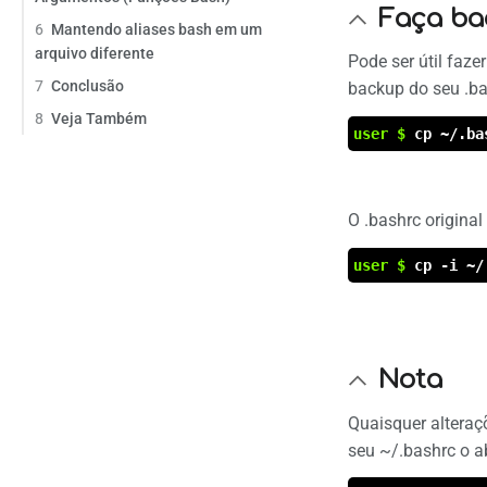
Faça ba
6
Mantendo aliases bash em um
arquivo diferente
Pode ser útil faze
7
Conclusão
backup do seu .ba
8
Veja Também
user $
cp ~/.ba
O .bashrc origina
user $
cp -i ~/
Nota
Quaisquer alteraç
seu ~/.bashrc o 