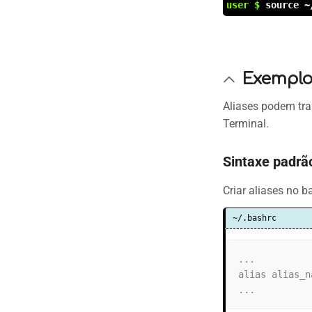
user $
source ~
Exemplo
Aliases podem tr
Terminal.
Sintaxe padrã
Criar aliases no b
~/.bashrc
...

alias alias_n
...