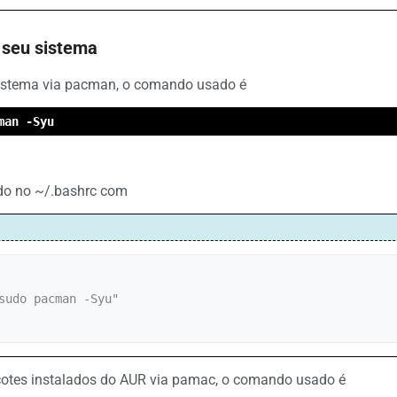
r seu sistema
sistema via pacman, o comando usado é
man -Syu
ado no ~/.bashrc com
sudo pacman -Syu"

cotes instalados do AUR via pamac, o comando usado é