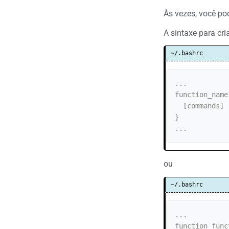
Às vezes, você po
A sintaxe para cr
~/.bashrc
...

function_name
  [commands]

}

...
ou
~/.bashrc
...

function func