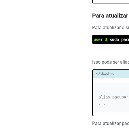
Para atualiza
Para atualizar o 
user $
sudo pac
Isso pode ser ali
~/.bashrc
...

alias pacup="
...
Para atualizar pa