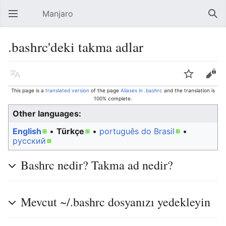
Manjaro
Open main menu
Sear
.bashrc'deki takma adlar
Language
Watch
Edit
This page is a
translated version
of the page
Aliases in .bashrc
and the translation is
100% complete.
Other languages:
English
• ‎
Türkçe
• ‎
português do Brasil
•
русский
Bashrc nedir? Takma ad nedir?
Mevcut ~/.bashrc dosyanızı yedekleyin