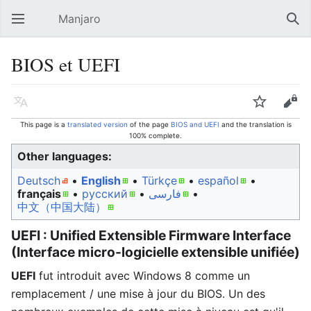
Manjaro
Open main menu
Sear
BIOS et UEFI
Language
Watch
Edit
This page is a
translated version
of the page
BIOS and UEFI
and the translation is
100% complete.
Other languages:
Deutsch
• ‎
English
• ‎
Türkçe
• ‎
español
•
français
• ‎
русский
• ‎
فارسی
• ‎
中文（中国大陆）‎
UEFI : Unified Extensible Firmware Interface
(Interface micro-logicielle extensible unifiée)
UEFI
fut introduit avec Windows 8 comme un
remplacement / une mise à jour du BIOS. Un des