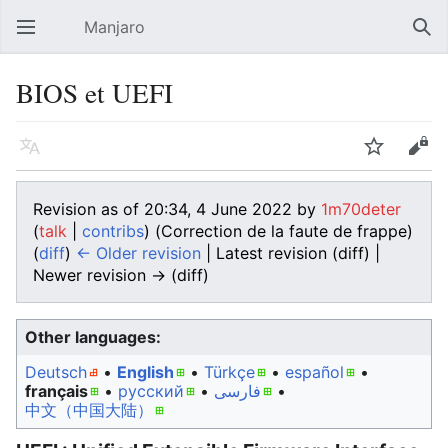
Manjaro
Open main menu
Sear
BIOS et UEFI
Language
Watch
Edit
Revision as of 20:34, 4 June 2022 by
1m70deter
(
talk
|
contribs
)
(Correction de la faute de frappe)
(
diff
)
← Older revision
| Latest revision (diff) |
Newer revision → (diff)
Other languages:
Deutsch
• ‎
English
• ‎
Türkçe
• ‎
español
•
français
• ‎
русский
• ‎
فارسی
• ‎
中文（中国大陆）‎