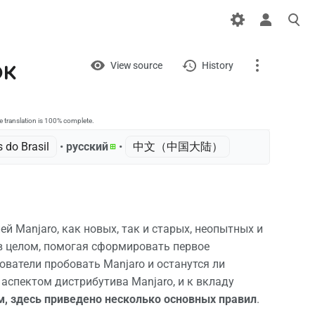
Views
View
ок
View source
History
Page
Discussion
e translation is 100% complete.
 do Brasil
• ‎
русский
• ‎
中文（中国大陆）‎
What links here
Related changes
Printable version
й Manjaro, как новых, так и старых, неопытных и
в целом, помогая сформировать первое
Permanent link
ователи пробовать Manjaro и останутся ли
Page information
аспектом дистрибутива Manjaro, и к вкладу
, здесь приведено несколько основных правил
.