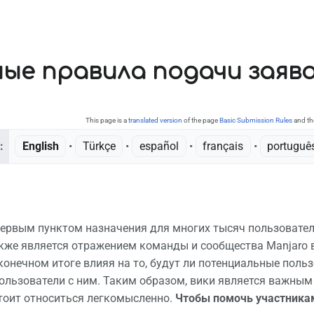
ые правила подачи заяв
This page is a
translated version
of the page
Basic Submission Rules
and th
:
English
• ‎
Türkçe
• ‎
español
• ‎
français
• ‎
português
первым пунктом назначения для многих тысяч пользователе
кже является отражением команды и сообщества Manjaro 
конечном итоге влияя на то, будут ли потенциальные польз
льзователи с ним. Таким образом, вики является важным 
 стоит относиться легкомысленно.
Чтобы помочь участникам