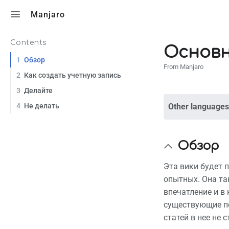
Toggle search
Manjaro
Contents
Основн
1
Обзор
From Manjaro
2
Как создать учетную запись
3
Делайте
4
Не делать
Other languages
Обзор
Эта вики будет 
опытных. Она та
впечатление и в 
существующие по
статей в нее не