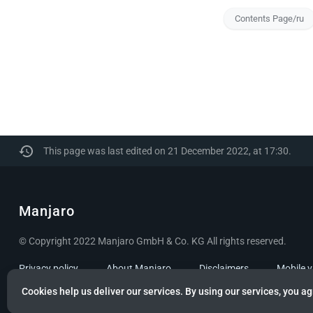
Contents Page/ru
This page was last edited on 21 December 2022, at 17:30.
Manjaro
© Copyright 2022 Manjaro GmbH & Co. KG All rights reserved.
Privacy policy
About Manjaro
Disclaimers
Mobile 
Cookies help us deliver our services. By using our services, you ag
Content is available under
GNU Free Documentation License 1.3 or later
unless