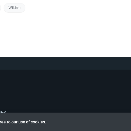
Wiki/ru
view
ree to our use of cookies.
 otherwise noted.