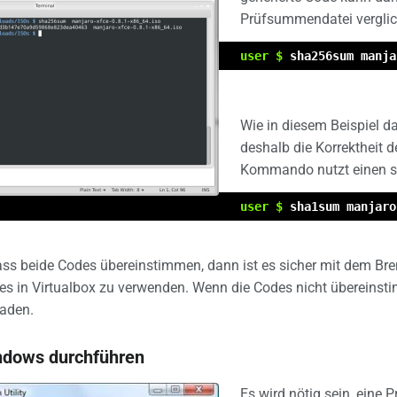
Prüfsummendatei vergli
user $
sha256sum manja
Wie in diesem Beispiel d
deshalb die Korrektheit 
Kommando nutzt einen sh
user $
sha1sum manjaro
 dass beide Codes übereinstimmen, dann ist es sicher mit dem B
 es in Virtualbox zu verwenden. Wenn die Codes nicht übereinsti
laden.
ndows durchführen
Es wird nötig sein, ein