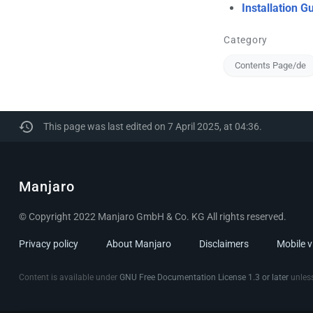
Installation G
Category
Contents Page/de
This page was last edited on 7 April 2025, at 04:36.
Manjaro
© Copyright 2022 Manjaro GmbH & Co. KG All rights reserved.
Privacy policy
About Manjaro
Disclaimers
Mobile 
Content is available under
GNU Free Documentation License 1.3 or later
unless