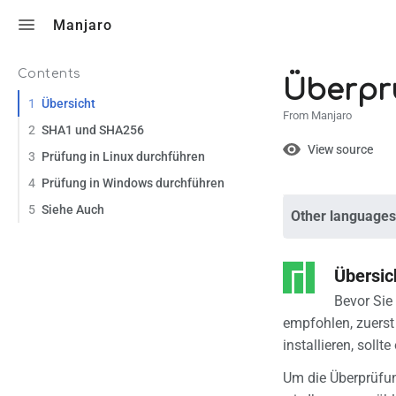
Toggle search
Manjaro
Contents
Überprü
1
Übersicht
From Manjaro
2
SHA1 und SHA256
Views
View
View source
3
Prüfung in Linux durchführen
4
Prüfung in Windows durchführen
5
Siehe Auch
Other languages
Page
Discuss
Übersic
What lin
Bevor Sie
Related
empfohlen, zuerst
installieren, sollt
Printabl
Um die Überprüfun
Permane