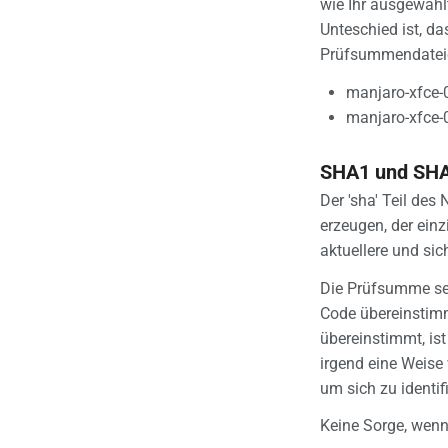
wie Ihr ausgewähl
Page in
Unteschied ist, d
Prüfsummendateien
manjaro-xfce-
manjaro-xfce-
SHA1 und SH
Der 'sha' Teil de
erzeugen, der einz
aktuellere und sic
Die Prüfsumme sel
Code übereinstimm
übereinstimmt, is
irgend eine Weise
um sich zu identi
Keine Sorge, wenn 