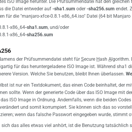
tes ISO Image herunter. Die Prüfsummendatei hat den gleichen 
formation
ass die Datei entweder auf
-sha1.sum
oder
-sha256.sum
endet. 
 für die "manjaro-xfce-0.8.1-x86_64.iso" Datei (64 bit Manjaro
0.8.1-x86_64
-sha1.sum
, und/oder
0.8.1-x86_64
-sha256.sum
A256
s Namens der Prüfsummendatei steht für
S
ecure
H
ash
A
lgorithm.
igartig für das heruntergeladene ISO Image ist. Während sha1 di
herere Version. Welche Sie benutzen, bleibt Ihnen überlassen.
We
bst ist nur ein Textdokument, das einen Code beinhaltet, der 
en sollte. Wenn der generierte Code über das ISO Image mit d
t das ISO Image in Ordnung. Andernfalls, wenn die beiden Code
 verändert und somit korrumpiert. Sie können sich das so vorst
fizieren; wenn das falsche Passwort eingegeben wurde, stimmt of
sich das alles etwas viel anhört, ist die Benutzung tatsächlich s