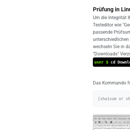
Prüfung in Li
Um die Integrität 
Texteditor wie "Ge
passende Prüfsum
unterschiedlichen
wechseln Sie in d
"Downloads" Verz
user $
cd Downl
Das Kommando für