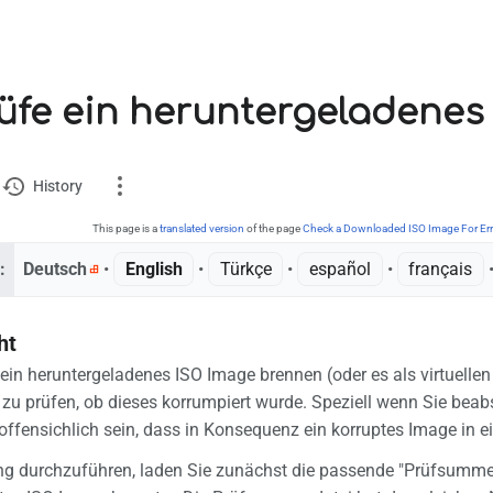
fe ein heruntergeladenes 
History
This page is a
translated version
of the page
Check a Downloaded ISO Image For Err
:
Deutsch
• ‎
English
• ‎
Türkçe
• ‎
español
• ‎
français
•
ion
ht
ks here
 ein heruntergeladenes ISO Image brennen (oder es als virtuelle
 changes
 zu prüfen, ob dieses korrumpiert wurde. Speziell wenn Sie bea
e offensichlich sein, dass in Konsequenz ein korruptes Image in ein
e version
g durchzuführen, laden Sie zunächst die passende "Prüfsummen
nt link