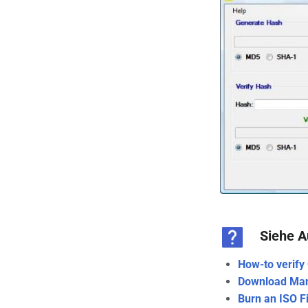
Siehe 
How-to verify 
Download Man
Burn an ISO Fi