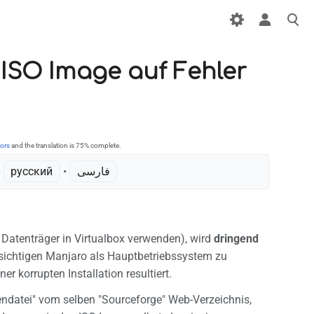
ISO Image auf Fehler
ors
and the translation is 75% complete.
 ‎
русский
• ‎
فارسی
n Datenträger in Virtualbox verwenden), wird
dringend
bsichtigen Manjaro als Hauptbetriebssystem zu
er korrupten Installation resultiert.
datei" vom selben "Sourceforge" Web-Verzeichnis,