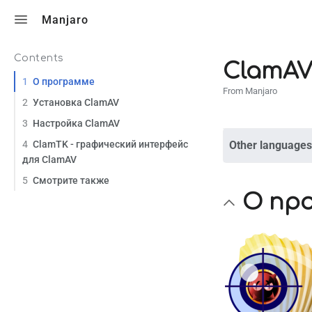
Toggle search
Manjaro
Contents
ClamA
1
О программе
From Manjaro
2
Установка ClamAV
3
Настройка ClamAV
4
ClamTK - графический интерфейс
Other languages
для ClamAV
5
Смотрите также
О пр