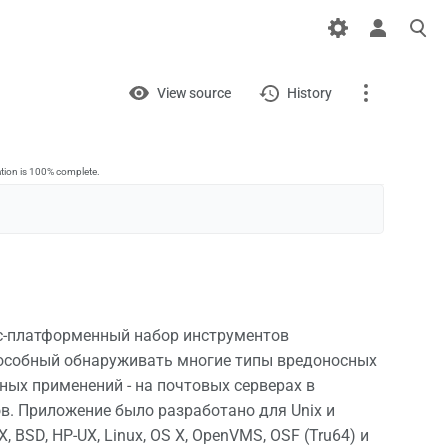
Views
View
View source
History
Page
Discussion
ation is 100% complete.
What links here
Related changes
Printable version
росс-платформенный набор инструментов
Permanent link
пособный обнаруживать многие типы вредоносных
ных применений - на почтовых серверах в
Page information
в. Приложение было разработано для Unix и
 BSD, HP-UX, Linux, OS X, OpenVMS, OSF (Tru64) и