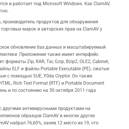
ется и работает под Microsoft Windows. Как ClamAV,
тно.
co, производитель продуктов для обнаружения
и торговых марок и авторских прав на ClamAV у
еское обновление баз данных и масштабируемый
лиотеки. Приложение также имеет интерфейс
орматы Zip, RAR, Tar, Gzip, Bzip2, OLE2, Cabinet,
лы ELF и файлы Portable Executable (PE), сжатые
ые с помощью SUE, Y0da Cryptor. Он также
ML, Rich Text Format (RTF) и Portable Document
ень и по состоянию на 30 октября 2011 года
 с другими антивирусными продуктами на
миллионов образцов ClamAV и многих других
AV набрал 76,60%, заняв 12 место из 19, что