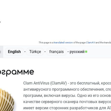
V
This page is a
translated version
of the page
ClamAV
and the transl
:
English
• ‎
Türkçe
• ‎
français
• ‎
русский
ограмме
Clam AntiVirus (ClamAV) - это бесплатный, к
антивирусного программного обеспечения, с
программ, включая вирусы. Одно из его основ
качестве серверного сканера почтовых вирусо
имеет версии сторонних разработчиков для AIX,