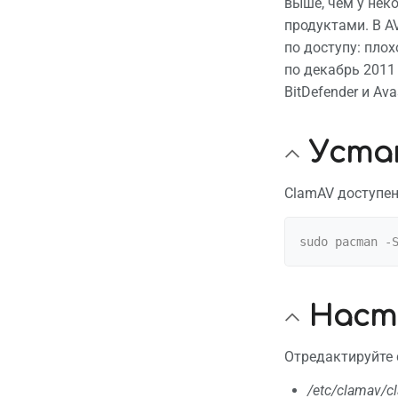
выше, чем у нек
продуктами. В A
по доступу: пло
по декабрь 2011 
BitDefender и Av
Уста
ClamAV доступен
Наст
Отредактируйте 
/etc/clamav/c