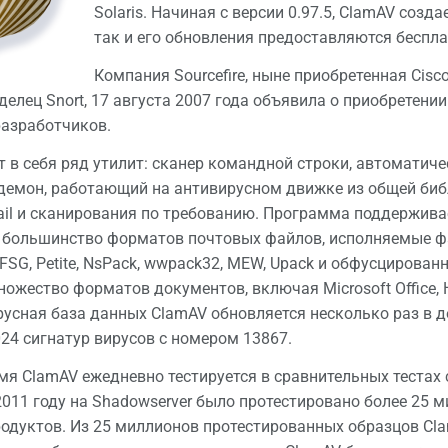
Solaris. Начиная с версии 0.97.5, ClamAV созда
так и его обновления предоставляются беспла
Компания Sourcefire, ныне приобретенная Cis
делец Snort, 17 августа 2007 года объявила о приобретени
разработчиков.
 в себя ряд утилит: сканер командной строки, автоматич
емон, работающий на антивирусном движке из общей биб
ail и сканирования по требованию. Программа поддерживает ф
S, большинство форматов почтовых файлов, исполняемые фай
SG, Petite, NsPack, wwpack32, MEW, Upack и обфусцированн
жество форматов документов, включая Microsoft Office, HT
ирусная база данных ClamAV обновляется несколько раз в д
024 сигнатур вирусов с номером 13867.
мя ClamAV ежедневно тестируется в сравнительных тестах
 2011 году на Shadowserver было протестировано более 25 
одуктов. Из 25 миллионов протестированных образцов Clam