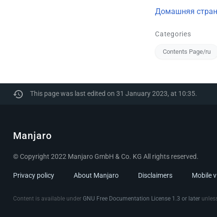
Домашняя стран
Categories
Contents Page/ru
This page was last edited on 31 January 2023, at 10:35.
Manjaro
© Copyright 2022 Manjaro GmbH & Co. KG All rights reserved.
Privacy policy
About Manjaro
Disclaimers
Mobile 
Content is available under
GNU Free Documentation License 1.3 or later
unless