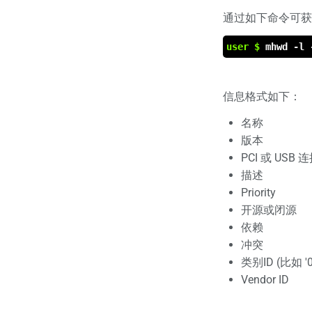
通过如下命令可获
user $
mhwd -l 
信息格式如下：
名称
版本
PCI 或 USB 
描述
Priority
开源或闭源
依赖
冲突
类别ID (比如 '
Vendor ID