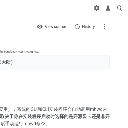
Views
View
View source
History
Page
Discussion
he translation is 28% complete.
大陆）‎
What links here
Related changes
Printable version
Permanent link
用），系统的GUI和CLI安装程序会自动调用mhwd来
Page information
取决于你在安装程序启动时选择的是开源显卡还是非开
装后手动运行mhwd命令。