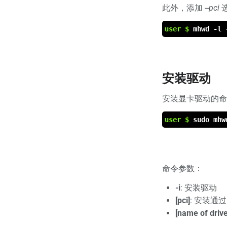
此外，添加
--pci
user $
mhwd -l 
安装驱动
安装显卡驱动的命
user $
sudo mhw
命令参数：
-i
: 安装驱动
[pci]
: 安装通
[name of drive