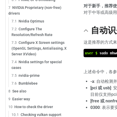
对于新手，推荐使
7
NVIDIA Proprietary (non-free)
对于中等或高级用
drivers
7.1
Nvidia Optimus
自动识
7.2
Configure The
Resolution/Refresh Rate
这是推荐的方式来
7.3
Configure X Screen settings
(OpenGL Settings, Antialiasing, X
user $
sudo mhw
Server XVideo)
7.4
Nvidia settings for special
cases
上述命令中，各参
7.5
nvidia-prime
-a
: 自动检测
7.6
Bumblebee
[pci 或 usb]
:
8
See also
目前仅支持pc
9
Easier way
[free 或 nonfr
10
How to check the driver
0300
: 表示要
10.1
Checking vulkan support