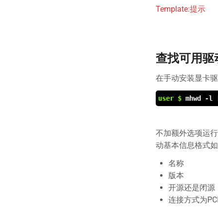
Template:提示
查找可用驱
在手动安装显卡驱
user $
mhwd -l 
不加额外选项运行
动基本信息格式如
名称
版本
开源还是闭源
连接方式为PCI