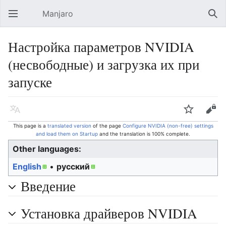
Manjaro
Open main menu
Sear
Настройка параметров NVIDIA
(несвободные) и загрузка их при
запуске
Language
Watch
Edit
This page is a
translated version
of the page
Configure NVIDIA (non-free) settings
and load them on Startup
and the translation is 100% complete.
Other languages:
English
• ‎
русский
Введение
Установка драйверов NVIDIA