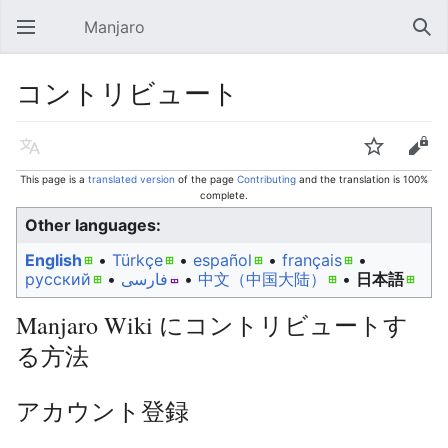
Manjaro
Open main menu
Sear
コントリビュート
Language
Watch
Edit
This page is a
translated version
of the page
Contributing
and the translation is 100%
complete.
Other languages:
English
• ‎
Türkçe
• ‎
español
• ‎
français
•
русский
• ‎
فارسی
• ‎
中文（中国大陆）‎
• ‎
日本語
Manjaro Wiki にコントリビュートす
る方法
アカウント登録