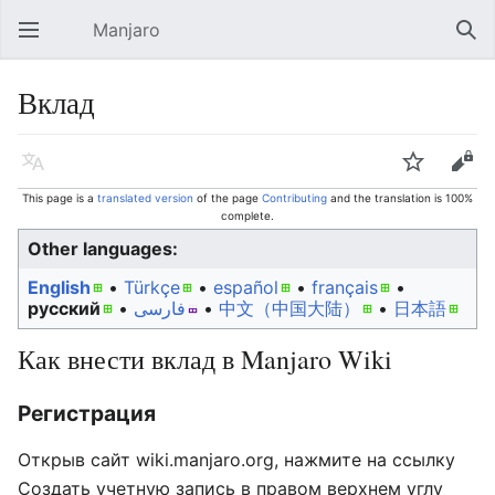
Manjaro
Open main menu
Sear
Вклад
Language
Watch
Edit
This page is a
translated version
of the page
Contributing
and the translation is 100%
complete.
Other languages:
English
• ‎
Türkçe
• ‎
español
• ‎
français
•
русский
• ‎
فارسی
• ‎
中文（中国大陆）‎
• ‎
日本語
Как внести вклад в Manjaro Wiki
Регистрация
Открыв сайт wiki.manjaro.org, нажмите на ссылку
Создать учетную запись в правом верхнем углу