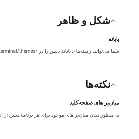
شکل و ظاهر
پایانه
شما می‌توانید زمینه‌های پایانهٔ دیپین را در /config/deepin/deepin-terminal/themes./~ اضافه یا ویرایش کنید.
نکته‌ها
میان‌بر های صفحه‌کلید
به منظور دیدن میان‌بر های موجود برای هر برنامهٔ دیپین از
?