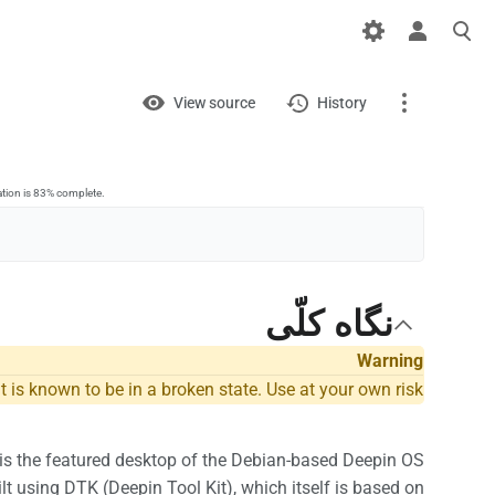
Views
View
View source
History
Page
Discussion
ation is 83% complete.
What links here
Related changes
نگاه کلّی
Printable version
Warning
is known to be in a broken state. Use at your own risk!
Permanent link
Page information
 is the featured desktop of the Debian-based Deepin OS.
lt using DTK (Deepin Tool Kit), which itself is based on