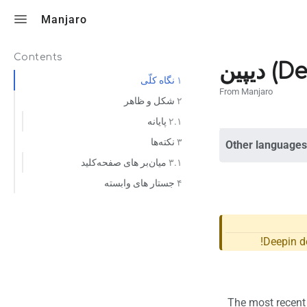
Toggle search
Manjaro
Contents
دیپین
نگاه کلّی
۱
From Manjaro
شکل و ظاهر
۲
پایانه
۲.۱
نکته‌ها
۳
Other languages
میان‌بر های صفحه‌کلید
۳.۱
جستار های وابسته
۴
Deepin de
The most recent 