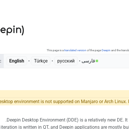
 (Deepin)
This page is a
translated version
of the page
Deepin
and the transl
:
English
• ‎
Türkçe
• ‎
русский
• ‎
فارسی
sktop environment is not supported on Manjaro or Arch Linux. It 
Deepin Desktop Environment (DDE) is a relatively new DE. It
iteration is written in QT, and Deepin applications are mostly bui