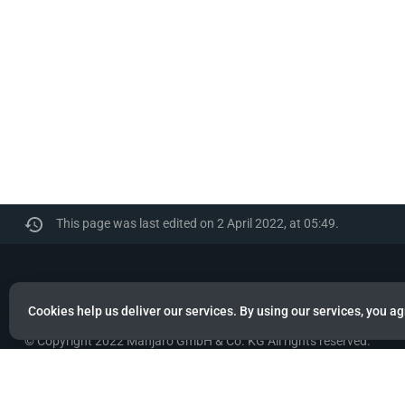
This page was last edited on 2 April 2022, at 05:49.
Manjaro
Cookies help us deliver our services. By using our services, you ag
© Copyright 2022 Manjaro GmbH & Co. KG All rights reserved.
Privacy policy
About Manjaro
Disclaimers
Mobile 