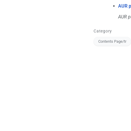
AUR pa
AUR pa
Category
Contents Page/tr