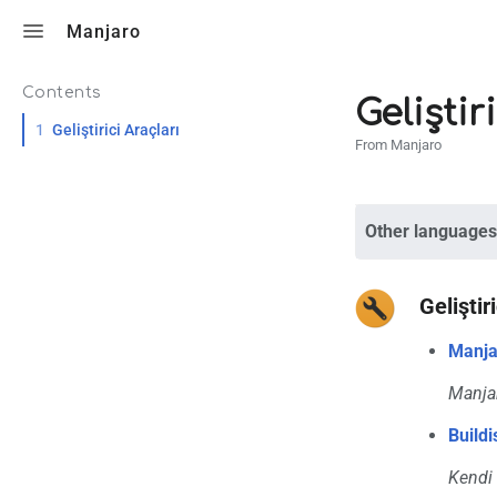
Toggle search
Manjaro
Contents
Geliştir
1
Geliştirici Araçları
From Manjaro
Other languages
Geliştir
Manja
Manjaro
Buildi
Kendi 