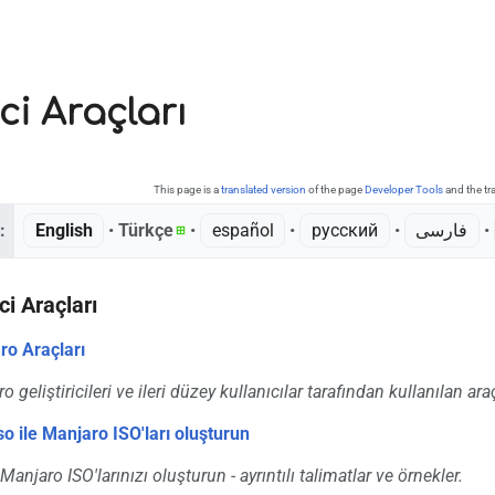
ici Araçları
This page is a
translated version
of the page
Developer Tools
and the tr
:
English
• ‎
Türkçe
• ‎
español
• ‎
русский
• ‎
فارسی
• ‎
ici Araçları
ro Araçları
 geliştiricileri ve ileri düzey kullanıcılar tarafından kullanılan araç
so ile Manjaro ISO'ları oluşturun
Manjaro ISO'larınızı oluşturun - ayrıntılı talimatlar ve örnekler.