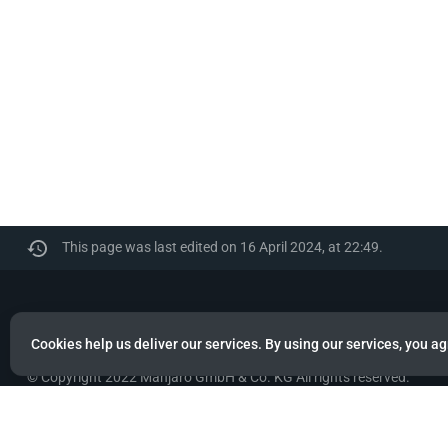
This page was last edited on 16 April 2024, at 22:49.
Manjaro
Cookies help us deliver our services. By using our services, you ag
© Copyright 2022 Manjaro GmbH & Co. KG All rights reserved.
Privacy policy
About Manjaro
Disclaimers
Mobile 