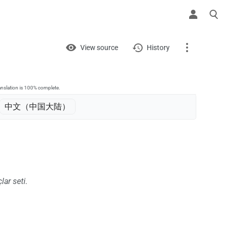
Views
View
View source
History
Page
Discussion
anslation is 100% complete.
中文（中国大陆）‎
What links here
Related changes
Printable version
lar seti.
Permanent link
Page information