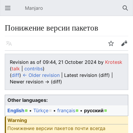
Manjaro
Open main menu
Sear
Понижение версии пакетов
Language
Watch
Edit
Revision as of 09:44, 21 October 2024 by
Krotesk
(
talk
|
contribs
)
(
diff
)
← Older revision
| Latest revision (diff) |
Newer revision → (diff)
Other languages:
English
• ‎
Türkçe
• ‎
français
• ‎
русский
Warning
Понижение версии пакетов почти всегда