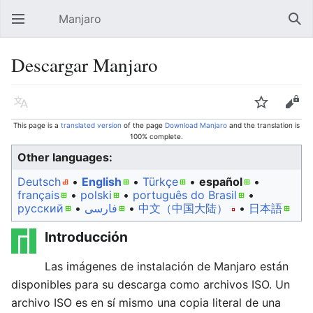
Manjaro
Open main menu
Sear
Descargar Manjaro
Language
Watch
Edit
This page is a
translated version
of the page
Download Manjaro
and the translation is
100% complete.
Other languages:
Deutsch
• ‎
English
• ‎
Türkçe
• ‎
español
•
français
• ‎
polski
• ‎
português do Brasil
•
русский
• ‎
فارسی
• ‎
中文（中国大陆）‎
• ‎
日本語
Introducción
Las imágenes de instalación de Manjaro están
disponibles para su descarga como archivos ISO. Un
archivo ISO es en sí mismo una copia literal de una