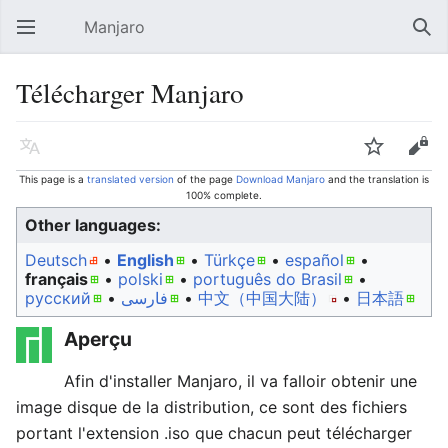
Manjaro
Open main menu
Sear
Télécharger Manjaro
Language
Watch
Edit
This page is a
translated version
of the page
Download Manjaro
and the translation is
100% complete.
Other languages:
Deutsch
• ‎
English
• ‎
Türkçe
• ‎
español
•
français
• ‎
polski
• ‎
português do Brasil
•
русский
• ‎
فارسی
• ‎
中文（中国大陆）‎
• ‎
日本語
Aperçu
Afin d'installer Manjaro, il va falloir obtenir une
image disque de la distribution, ce sont des fichiers
portant l'extension .iso que chacun peut télécharger