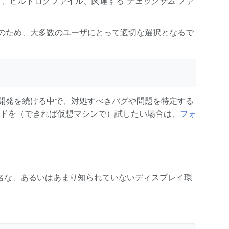
リスト、ビルドログファイル、関連する
チェックサム
ファ
のため、大多数のユーザにとって適切な選択となるで
けて開発を続ける中で、対処すべきバグや問題を特定する
ドを（できれば仮想マシンで）試したい場合は、
フォ
Openboxといった有名な、あるいはあまり知られていないディスプレイ環