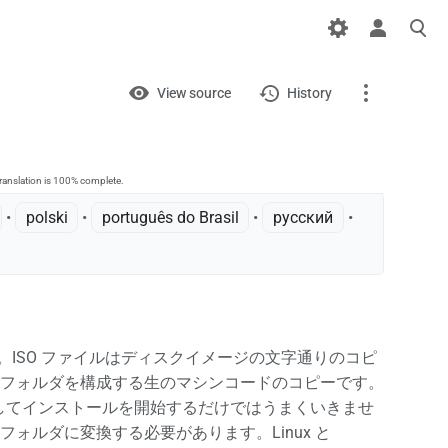
Views
View
View source
History
Page
Discussion
ranslation is 100% complete.
• ‎
polski
• ‎
português do Brasil
• ‎
русский
•
What links here
Related changes
Printable version
Permanent link
す。ISO ファイルはディスクイメージの文字通りのコピ
フォルダを構成する生のマシンコードのコピーです。
Page information
コピーしてインストールを開始するだけではうまくいきませ
ルダに変換する必要があります。Linux と