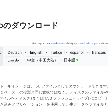
aroのダウンロード
This page is a
translated version
of the page
Download Manjaro
and the t
:
Deutsch
• ‎
English
• ‎
Türkçe
• ‎
español
• ‎
français
فارسی
• ‎
中文（中国大陆）‎
• ‎
日本語
インストールイメージは、ISO ファイルとしてダウンロードできま
＆ペーストの複製と同じ意味ではなく、ディスクのファイルや
ファイルをディスク (または USB フラッシュドライブ) に
き込みアプリケーション」を使用して、生データをファイルとフォ