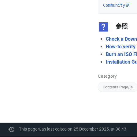
Community
参照
Check a Downl
How-to verify 
Burn an ISO Fi
Installation G
Category
Contents Page/ja
This page was last edited on 25 December 2025, at 08:43.