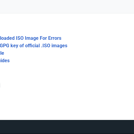
oaded ISO Image For Errors
GPG key of official .ISO images
le
uides