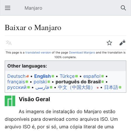
Manjaro
Open main menu
Sear
Baixar o Manjaro
Language
Watch
Edit
This page is a
translated version
of the page
Download Manjaro
and the translation is
100% complete.
Other languages:
Deutsch
• ‎
English
• ‎
Türkçe
• ‎
español
•
français
• ‎
polski
• ‎
português do Brasil
•
русский
• ‎
فارسی
• ‎
中文（中国大陆）‎
• ‎
日本語
Visão Geral
As imagens de instalação do Manjaro estão
disponíveis para download como arquivos ISO. Um
arquivo ISO é, por si só, uma cópia literal de uma