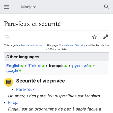
Manjaro
Open main menu
Sear
Pare-feux et sécurité
Language
Watch
Edit
This page is a
translated version
of the page
Firewalls and Security
and the translation
is 100% complete.
Other languages:
English
• ‎
Türkçe
• ‎
français
• ‎
русский
•
فارسی
Sécurité et vie privée
Pare-feux
Un aperçu des pare-feu disponibles sur Manjaro.
Firejail
Firejail est un programme de bac à sable facile à