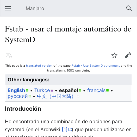
Manjaro
Open main menu
Sear
Fstab - usar el montaje automático de
SystemD
Language
Watch
Edit
This page is a
translated version
of the page
Fstab - Use SystemD automount
and the
translation is 100% complete.
Other languages:
English
• ‎
Türkçe
• ‎
español
• ‎
français
•
русский
• ‎
中文（中国大陆）‎
Introducción
He encontrado una combinación de opciones para
systemd (en el Archwiki
[1]
) que pueden utilizarse en