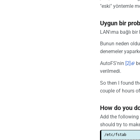
"eski" yöntemle mo
Uygun bir pro
LAN'ıma bağlı bir
Bunun neden olduğ
denemeler yaparke
AutoFS'nin
[2]
be
verilmedi.
So then I found th
couple of hours of
How do you do
Add the following 
should try to mak
/etc/fstab