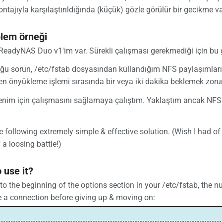
ntajıyla karşılaştırıldığında (küçük) gözle görülür bir gecikme va
blem örneği
 ReadyNAS Duo v1'im var. Sürekli çalışması gerekmediği için bu 
u sorun, /etc/fstab dosyasından kullandığım NFS paylaşımların
n önyükleme işlemi sırasında bir veya iki dakika beklemek zoru
nim için çalışmasını sağlamaya çalıştım. Yaklaştım ancak NFS
e following extremely simple & effective solution. (Wish I had of
 a loosing battle!)
 use it?
to the beginning of the options section in your /etc/fstab, the nu
e a connection before giving up & moving on: