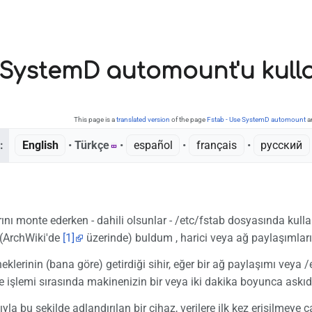
 SystemD automount'u kull
This page is a
translated version
of the page
Fstab - Use SystemD automount
an
:
English
• ‎
Türkçe
• ‎
español
• ‎
français
• ‎
русский
nı monte ederken - dahili olsunlar - /etc/fstab dosyasında kulla
(ArchWiki'de
[1]
üzerinde) buldum , harici veya ağ paylaşımları
lerinin (bana göre) getirdiği sihir, eğer bir ağ paylaşımı veya /e
e işlemi sırasında makinenizin bir veya iki dakika boyunca askı
ıyla bu şekilde adlandırılan bir cihaz, verilere ilk kez erişilmeye 