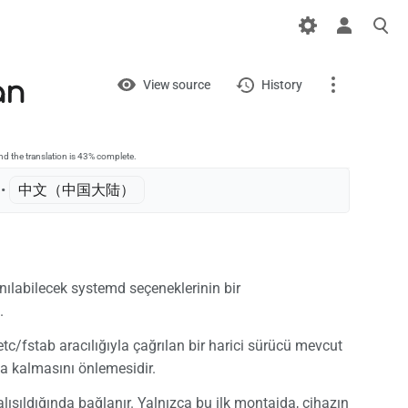
Views
View
an
View source
History
Page
Discussion
d the translation is 43% complete.
• ‎
中文（中国大陆）‎
What links here
Related changes
nılabilecek systemd seçeneklerinin bir
Printable version
.
Permanent link
tc/fstab aracılığıyla çağrılan bir harici sürücü mevcut
Page information
da kalmasını önlemesidir.
çalışıldığında bağlanır. Yalnızca bu ilk montajda, cihazın