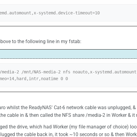
emd.automount,x-systemd.device-timeout=10
above to the following line in my fstab:
/media-2 /mnt/NAS-media-2 nfs noauto,x-systemd.automount
meo=14,hard,intr,noatime 0 0
aro whilst the ReadyNAS' Cat-6 network cable was unplugged, & 
the cable in & then called the NFS share /media-2 in Worker & it r
gged the drive, which had Worker (my file manager of choice) look
plugged the cable back in, it took ~10 seconds or so & then Worker