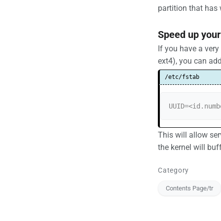
partition that has 
Speed up your
If you have a very
ext4), you can ad
/etc/fstab
UUID=<id.numb
This will allow se
the kernel will buff
Category
Contents Page/tr