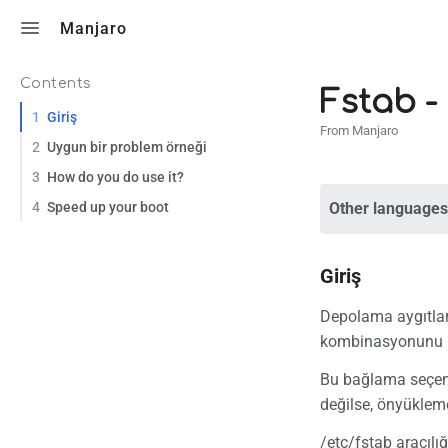
Toggle search
Manjaro
Contents
Fstab -
1
Giriş
From Manjaro
2
Uygun bir problem örneği
3
How do you do use it?
4
Speed up your boot
Other languages
Giriş
Depolama aygıtları
kombinasyonunu 
Bu bağlama seçenek
değilse, önyüklem
/etc/fstab aracılığ