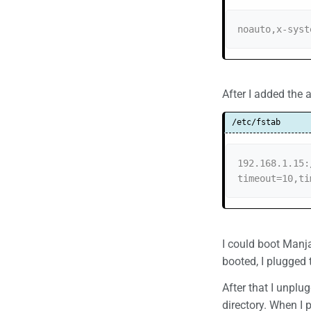
noauto,x-syst
After I added the 
/etc/fstab
192.168.1.15:
timeout=10,ti
I could boot Manj
booted, I plugged 
After that I unplu
directory. When I 