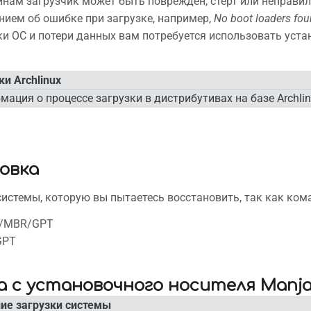
нам загрузчик может быть поврежден, стерт или неправил
formation
нием об ошибке при загрузке, например,
No boot loaders foun
ки ОС и потери данных вам потребуется использовать уста
ки Archlinux
ация о процессе загрузки в дистрибутивах на базе Archli
овка
системы, которую вы пытаетесь восстановить, так как ко
S/MBR/GPT
GPT
а с установочного носителя Manja
ие загрузки системы