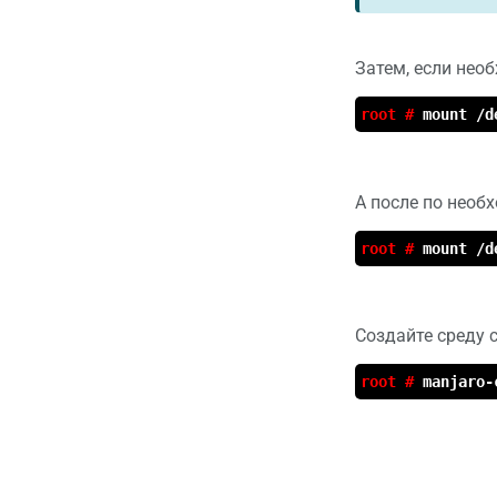
Затем, если нео
root #
mount /d
А после по необ
root #
mount /d
Создайте среду c
root #
manjaro-