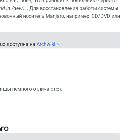
ьно настроен, что приводит к появлению черного
d in /dev/...
. Для восстановления работы системы
новочный носитель Manjaro, например, CD/DVD или
nux доступна на
Archwiki
манды немного отличаются.
ro