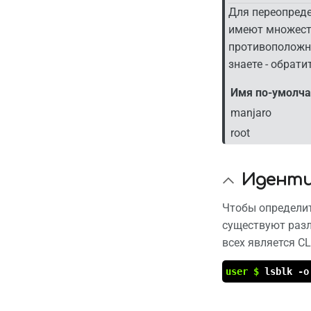
Для переопреде
имеют множест
противоположн
знаете - обрат
Имя по-умолч
manjaro
root
Иденти
Чтобы определит
существуют разл
всех является CL
user $
lsblk -o