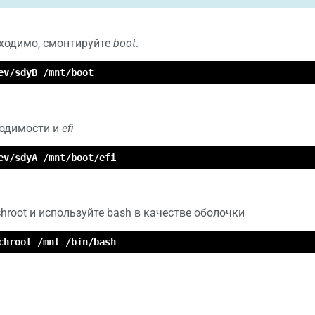
бходимо, смонтируйте
boot
.
ev/sdyB /mnt/boot
ходимости и
efi
ev/sdyA /mnt/boot/efi
hroot и используйте bash в качестве оболочки
chroot /mnt /bin/bash