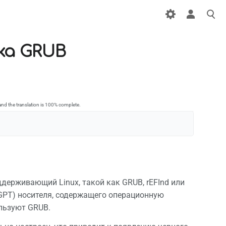
ка GRUB
nd the translation is 100% complete.
держивающий Linux, такой как GRUB, rEFInd или
 (GPT) носителя, содержащего операционную
ользуют GRUB.