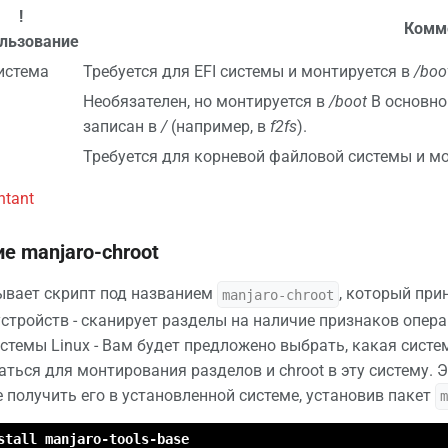
!
Комм
льзование
система
Требуется для EFI системы и монтируется в
/boot
Необязателен, но монтируется в
/boot
В основно
записан в
/
(например, в
f2fs
).
Требуется для корневой файловой системы и м
ntant
е manjaro-chroot
ывает скрипт под названием
, который при
manjaro-chroot
стройств - сканирует разделы на наличие признаков опера
стемы Linux - Вам будет предложено выбрать, какая систем
ться для монтирования разделов и chroot в эту систему. Э
е получить его в установленной системе, установив пакет
stall manjaro-tools-base