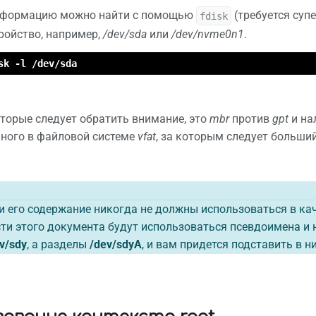
нформацию можно найти с помощью
(требуется суп
fdisk
ройство, например,
/dev/sda
или
/dev/nvme0n1
.
sk -l /dev/sda
оторые следует обратить внимание, это
mbr
против
gpt
и на
ного в файловой системе
vfat
, за которым следует больш
и его содержание никогда не должны использоваться в кач
ти этого документа будут использоваться псевдоимена и 
v/sdy
, а разделы
/dev/sdyA
, и вам придется подставить в 