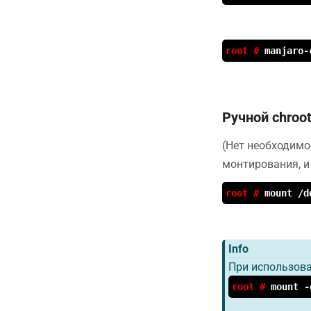
root #
manjaro-
Ручной chroo
(Нет необходимо
монтирования, 
root #
mount /d
Info
При использов
root #
mount -