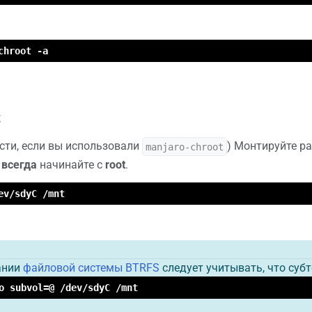
chroot -a
t
сти, если вы использовали
) Монтируйте р
manjaro-chroot
и
всегда
начинайте с
root
.
ev/sdyC /mnt
ании
файловой системы BTRFS
следует учитывать, что суб
o subvol=@ /dev/sdyC /mnt