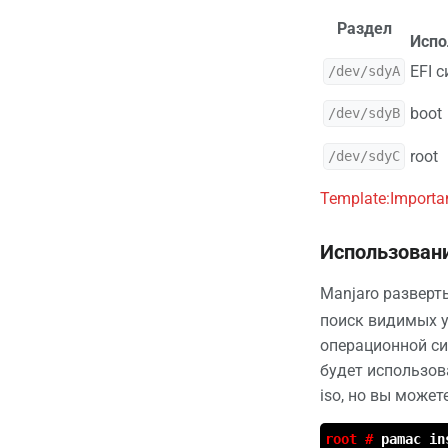
Раздел
Испо
EFI 
/dev/sdyA
boot
/dev/sdyB
root
/dev/sdyC
Template:Importa
Использовани
Manjaro разверт
поиск видимых у
операционной си
будет использова
iso, но вы может
root #
pamac in