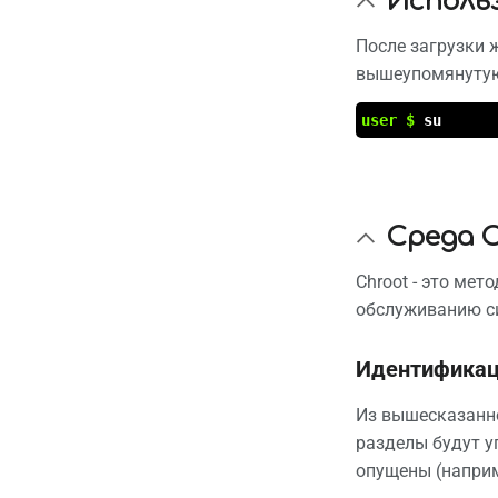
Исполь
После загрузки 
вышеупомянутую
user $
su
Среда C
Chroot - это мет
обслуживанию с
Идентификац
Из вышесказанно
разделы будут у
опущены (напри