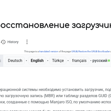
осстановление загрузчи
History
This page is a
translated version
of the page
GRUB/Restore the GRUB Bootloader
a
:
Deutsch
• ‎
English
• ‎
Türkçe
• ‎
français
• ‎
русский
ion
ks here
 changes
ерационной системы необходимо установить загрузчик, под
вную загрузочную запись (MBR) или таблицу разделов GUID
e version
вки, созданные с помощью Manjaro ISO, по умолчанию исп
nt link