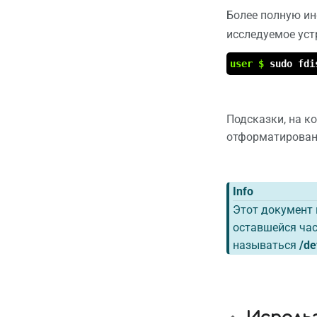
Более полную и
исследуемое уст
user $
sudo fdi
Подсказки, на к
отформатирован
Info
Этот документ 
оставшейся час
называться
/de