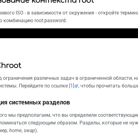
зование контекста root
живого ISO - в зависимости от окружения - откройте терми
 комбинацию root:password.
hroot
од ограничения различных задач в ограниченной области, н
истемы. Перейдите по ссылке
[1]
, чтобы прочитать больше 
ия системных разделов
го мы предполагаем, что вы определили соответствующие 
поминаться следующим образом. Разделы, которые не нуж
мер,
home
,
swap
).