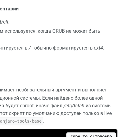
ентарий
/efi
.
м используется, когда GRUB не может быть
онтируется в
/
- обычно форматируется в
ext4
.
нимает необязательный аргумент и выполняет
ционной системы. Если найдено более одной
а будет chroot, иначе файл
/etc/fstab
из системы
тот скрипт по умолчанию доступен только в live
.
manjaro-tools-base
COPY TO CLIPBOARD