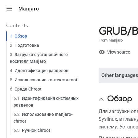
Toggle search
Manjaro
Contents
GRUB/В
1
Обзор
From Manjaro
2
Подготовка
Views
View
View source
3
Загрузка с установочного
носителя Manjaro
4
Идентификация разделов
Other languages
Page
Discuss
5
Использование контекста root
6
Среда Chroot
Обзор
What lin
6.1
Идентификация системных
разделов
Related
Для загрузки оп
6.2
Использование manjaro-
Syslinux, в гла
chroot
Printabl
систему. Устано
6.3
Ручной chroot
Permane