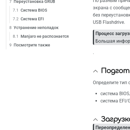
По разным причи
7
Переустановка GRUB
Page in
экрана с сообще
7.1
Система BIOS
без переустанов
7.2
Система EFI
USB Flashdrive.
8
Устранение неполадок
Процесс загруз
8.1
Manjaro не распознается
Большая информ
9
Посмотрите также
.
Подгот
Определите тип 
система BIO
система EFI/
Загрузк
Переопределен