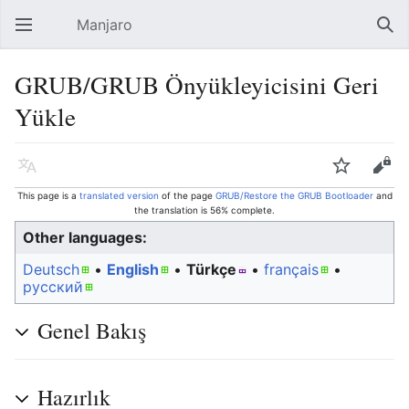
Manjaro
Open main menu
Sear
GRUB/GRUB Önyükleyicisini Geri
Yükle
Language
Watch
Edit
This page is a
translated version
of the page
GRUB/Restore the GRUB Bootloader
and
the translation is 56% complete.
Other languages:
Deutsch
• ‎
English
• ‎
Türkçe
• ‎
français
•
русский
Genel Bakış
Hazırlık