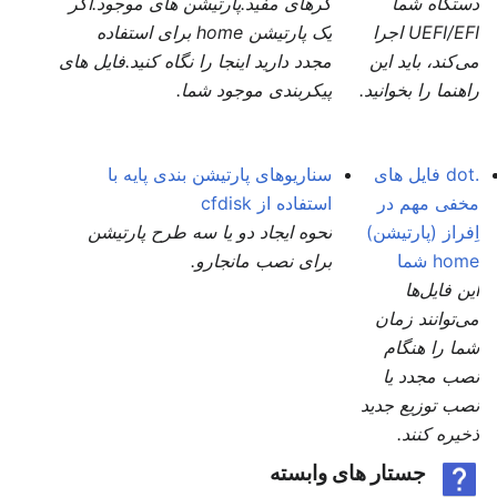
دستگاه شما
گرهای مفید.پارتیشن های موجود.اگر
UEFI/EFI اجرا
یک پارتیشن home برای استفاده
می‌کند، باید این
مجدد دارید اینجا را نگاه کنید.فایل های
راهنما را بخوانید.
پیکربندی موجود شما.
.dot فایل های
سناریوهای پارتیشن بندی پایه با
مخفی مهم در
استفاده از cfdisk
اِفراز (پارتیشن)
نحوه ایجاد دو یا سه طرح پارتیشن
home شما
برای نصب مانجارو.
این فایل‌ها
می‌توانند زمان
شما را هنگام
نصب مجدد یا
نصب توزیع جدید
ذخیره کنند.
جستار های وابسته