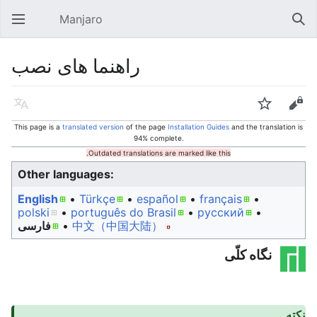
Manjaro
Open main menu
Sear
راهنما های نصب
Language
Watch
Edit
This page is a
translated version
of the page
Installation Guides
and the translation is
94% complete.
Outdated translations are marked like this.
Other languages:
English
• ‎
Türkçe
• ‎
español
• ‎
français
•
polski
• ‎
português do Brasil
• ‎
русский
•
中文（中国大陆）‎
• ‎
فارسی
نگاه کلّی
نکته