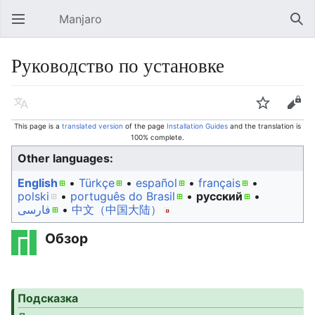
Manjaro
Open main menu
Sear
Руководство по установке
Language
Watch
Edit
This page is a
translated version
of the page
Installation Guides
and the translation is
100% complete.
Other languages:
English
• ‎
Türkçe
• ‎
español
• ‎
français
•
polski
• ‎
português do Brasil
• ‎
русский
•
فارسی
• ‎
中文（中国大陆）‎
Обзор
Подсказка