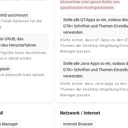
übernehme eine ganze Reihe von
spezifischen Konfigurationen.
stemD automount
Stelle alle QT-Apps so ein, sodass die
/fstab Optionen für die
GTK+ Schriften und Themen-Enstell
g.
verwenden.
für GRUB, das
Stelle sicher, dass QT-Apps zu den 
 das Herunterfahren
Themen der Desktop-Umgebung/Fens
Manager passen.
iftgröße beim Hochfahren,
nd in GRUB erhöht.
Stelle alle Java-Apps so ein, sodass 
plash
GTK+ Schriften und Themen-Einstel
ve plymouth boot splash.
verwenden.
Stelle sicher, dass Java-Apps zu de
Themen der Desktop-Umgebung/Fens
Manager passen.
SM
Netzwerk / Internet
gs Manager
Internet Browser