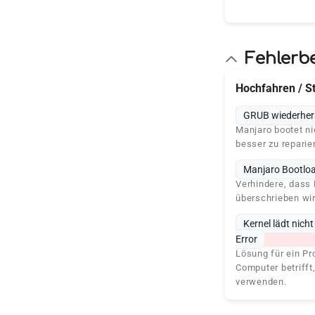
Fehlerb
Hochfahren / S
GRUB wiederhers
Manjaro bootet nic
besser zu reparier
Manjaro Bootloa
Verhindere, dass
überschrieben wir
Kernel lädt nicht
Error
Lösung für ein P
Computer betrifft
verwenden.