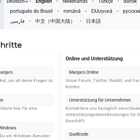
:
Deutsch
• ‎
English
• ‎
Nederlands
• ‎
Türkçe
• ‎
dansk
português do Brasil
• ‎
română
• ‎
Ελληνικά
• ‎
русски
فارسی
• ‎
中文（中国大陆）‎
• ‎
日本語
hritte
Online und Unterstützung
Manjaro
Manjaro Online
kel, um all deine Fragen zu
Unser Forum, Twitter, Reddit, und Fa
Konten.
en
Unterstützung für Unternehmen
Starte hier für eine
Kontaktiere uns bezüglich verschied
Unterstützungsdienstleistungen für D
Geschäft.
 Windows
Quellcode
n Du ein Windows Benutzer