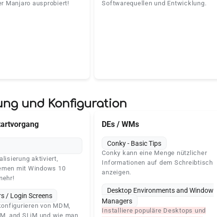
er Manjaro ausprobiert!
Softwarequellen und Entwicklung.
ng und Konfiguration
tartvorgang
DEs / WMs
Conky - Basic Tips
Conky kann eine Menge nützlicher
lisierung aktiviert,
Informationen auf dem Schreibtisch
temen mit Windows 10
anzeigen.
mehr!
Desktop Environments and Window
s / Login Screens
Managers
 konfigurieren von MDM,
Installiere populäre Desktops und
, and SLiM und wie man