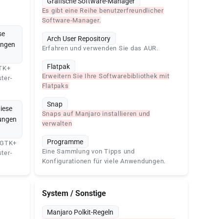
Grafische Software-Manager
Es gibt eine Reihe benutzerfreundlicher
Software-Manager.
se
Arch User Repository
ungen
Erfahren und verwenden Sie das AUR.
Flatpak
GTK+
Erweitern Sie Ihre Softwarebibliothek mit
ter-
Flatpaks
Snap
diese
Snaps auf Manjaro installieren und
lungen
verwalten
Programme
n GTK+
Eine Sammlung von Tipps und
ter-
Konfigurationen für viele Anwendungen.
System / Sonstige
Manjaro Polkit-Regeln