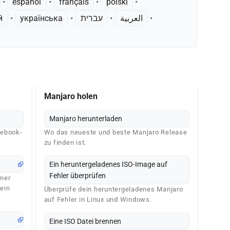
• ‎
español
• ‎
français
• ‎
polski
•
й
• ‎
українська
• ‎
עברית
• ‎
العربية
•
Manjaro holen
Manjaro herunterladen
cebook-
Wo das neueste und beste Manjaro Release
zu finden ist.
Ein heruntergeladenes ISO-Image auf
Fehler überprüfen
ener
ein
Überprüfe dein heruntergeladenes Manjaro
auf Fehler in Linux und Windows.
Eine ISO Datei brennen