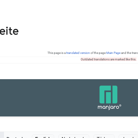
eite
This page is a
translated version
of the page
Main Page
and the tran
Outdated translations are marked like this.