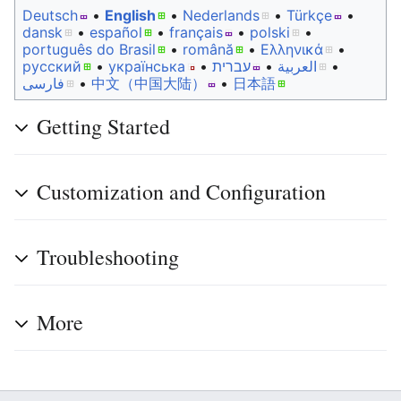
Deutsch
• ‎
English
• ‎
Nederlands
• ‎
Türkçe
•
dansk
• ‎
español
• ‎
français
• ‎
polski
•
português do Brasil
• ‎
română
• ‎
Ελληνικά
•
русский
• ‎
українська
• ‎
עברית
• ‎
العربية
•
فارسی
• ‎
中文（中国大陆）‎
• ‎
日本語
Getting Started
Customization and Configuration
Troubleshooting
More