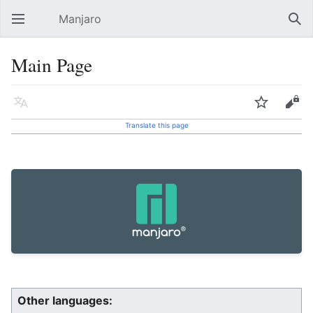
Manjaro
Open main menu
Sear
Main Page
Language
Watch
Edit
Translate this page
Other languages: