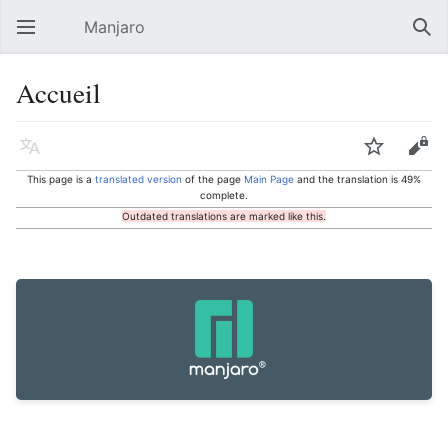
Manjaro
Open main menu
Sear
Accueil
Language
Watch
Edit
This page is a
translated version
of the page
Main Page
and the translation is 49%
complete.
Outdated translations are marked like this.