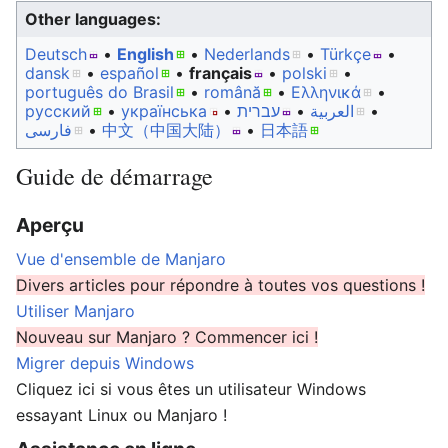
Other languages:
Deutsch
• ‎
English
• ‎
Nederlands
• ‎
Türkçe
•
dansk
• ‎
español
• ‎
français
• ‎
polski
•
português do Brasil
• ‎
română
• ‎
Ελληνικά
•
русский
• ‎
українська
• ‎
עברית
• ‎
العربية
•
فارسی
• ‎
中文（中国大陆）‎
• ‎
日本語
Guide de démarrage
Aperçu
Vue d'ensemble de Manjaro
Divers articles pour répondre à toutes vos questions !
Utiliser Manjaro
Nouveau sur Manjaro ? Commencer ici !
Migrer depuis Windows
Cliquez ici si vous êtes un utilisateur Windows
essayant Linux ou Manjaro !