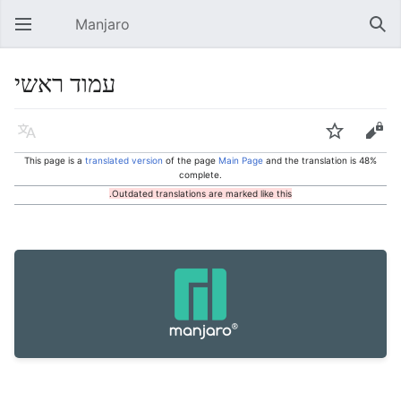
Manjaro
Open main menu
Sear
עמוד ראשי
Language
Watch
Edit
This page is a
translated version
of the page
Main Page
and the translation is 48%
complete.
Outdated translations are marked like this.