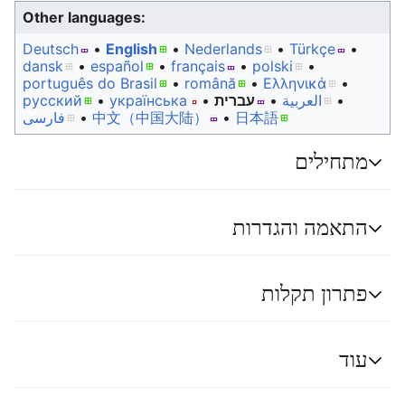
Other languages:
Deutsch
• ‎
English
• ‎
Nederlands
• ‎
Türkçe
•
dansk
• ‎
español
• ‎
français
• ‎
polski
•
português do Brasil
• ‎
română
• ‎
Ελληνικά
•
русский
• ‎
українська
• ‎
עברית
• ‎
العربية
•
فارسی
• ‎
中文（中国大陆）‎
• ‎
日本語
מתחילים
התאמה והגדרות
פתרון תקלות
עוד