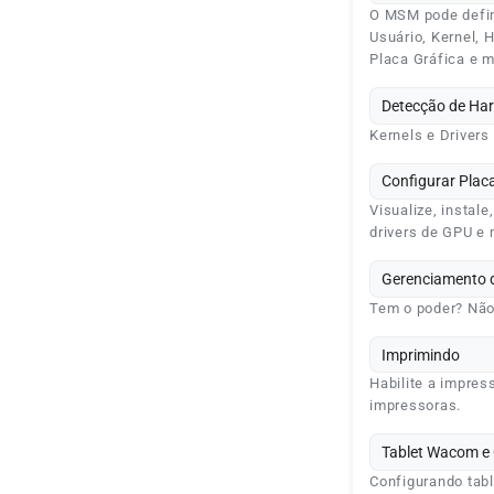
O MSM pode defin
Usuário, Kernel, H
Placa Gráfica e m
Detecção de Ha
Kernels e Drivers
Configurar Plac
Visualize, instale
drivers de GPU e 
Gerenciamento d
Tem o poder? Não
Imprimindo
Habilite a impres
impressoras.
Tablet Wacom e
Configurando tabl