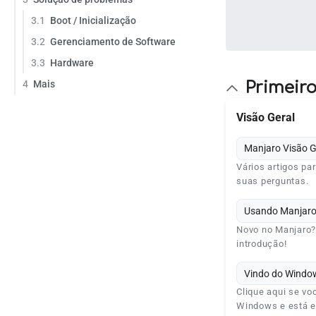
3.1
Boot / Inicialização
3.2
Gerenciamento de Software
3.3
Hardware
Primeir
4
Mais
Visão Geral
Manjaro Visão G
Vários artigos pa
suas perguntas.
Usando Manjar
Novo no Manjaro
introdução!
Vindo do Windo
Clique aqui se vo
Windows e está e