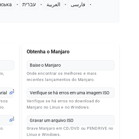
нська
• ‎
עברית
• ‎
العربية
• ‎
فارسی
• ‎
Obtenha o Manjaro
Baixe o Manjaro
ix,
Onde encontrar os melhores e mais
recentes lançamentos do Manjaro.
]
rial
Verifique se há erros em uma imagem ISO
rsos
Verifique se há erros no download do
io.
Manjaro no Linux e no Windows.
]
Gravar um arquivo ISO
o.
Grave Manjaro em CD/DVD ou PENDRIVE no
Linux e Windows.