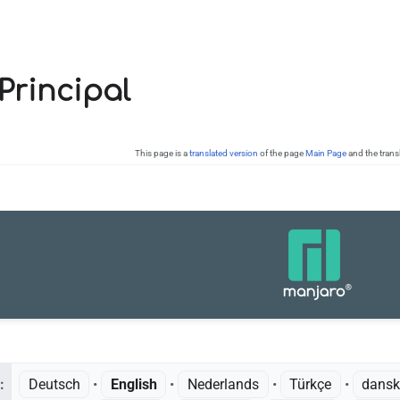
Principal
This page is a
translated version
of the page
Main Page
and the trans
:
Deutsch
• ‎
English
• ‎
Nederlands
• ‎
Türkçe
• ‎
dans