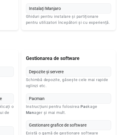
Instalați Manjaro
Ghiduri pentru instalare și partiționare
pentru utilizatori începători și cu experiență.
Gestionarea de software
Depozite și servere
Schimbă depozite, găsește cele mai rapide
oglinzi etc.
e
Pacman
licați o
Instrucțiuni pentru folosirea
Pac
kage
ui de
Man
ager și mai mult.
Gestionare grafice de software
Există o gamă de gestionare software