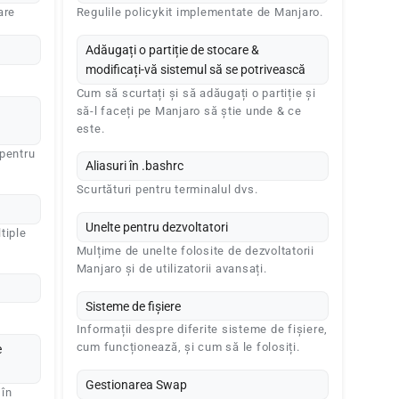
are
Regulile policykit implementate de Manjaro.
Adăugați o partiție de stocare &
modificați-vă sistemul să se potrivească
Cum să scurtați și să adăugați o partiție și
să-l faceți pe Manjaro să știe unde & ce
este.
 pentru
Aliasuri în .bashrc
Scurtături pentru terminalul dvs.
Unelte pentru dezvoltatori
tiple
Mulțime de unelte folosite de dezvoltatorii
Manjaro și de utilizatorii avansați.
Sisteme de fișiere
Informații despre diferite sisteme de fișiere,
cum funcționează, și cum să le folosiți.
e
Gestionarea Swap
 în