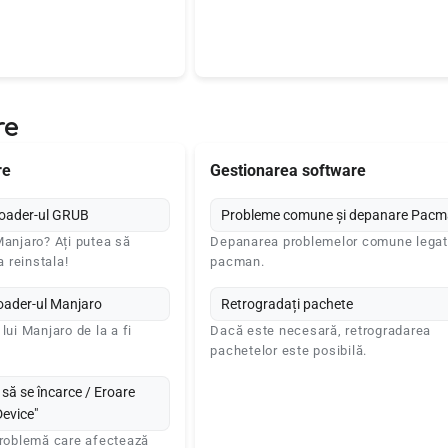
re
re
Gestionarea software
loader-ul GRUB
Probleme comune și depanare Pac
Manjaro? Ați putea să
Depanarea problemelor comune legat
a reinstala!
pacman.
oader-ul Manjaro
Retrogradați pachete
lui Manjaro de la a fi
Dacă este necesară, retrogradarea
pachetelor este posibilă.
să se încarce / Eroare
Device"
problemă care afectează