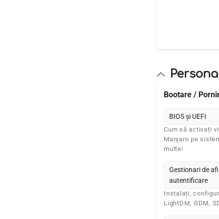
Personal
Bootare / Porni
BIOS și UEFI
Cum să activați vi
Manjaro pe siste
multe!
Gestionari de af
autentificare
Instalați, configur
LightDM, GDM, 