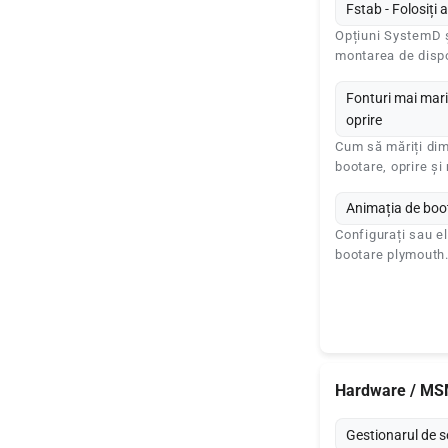
Fstab - Folosiț
Opțiuni SystemD ș
montarea de dispo
Fonturi mai mari
oprire
Cum să măriți dim
bootare, oprire ș
Animația de boo
Configurați sau e
bootare plymouth
Hardware / M
Gestionarul de s