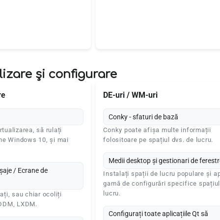
izare și configurare
re
DE-uri / WM-uri
Conky - sfaturi de bază
rtualizarea, să rulați
Conky poate afișa multe informații
me Windows 10, și mai
folositoare pe spațiul dvs. de lucru.
Medii desktop și gestionari de ferestr
ișaje / Ecrane de
Instalați spații de lucru populare și ap
gamă de configurări specifice spațiul
lucru.
ați, sau chiar ocoliți
SDDM, LXDM.
Configurați toate aplicațiile Qt să