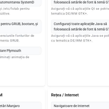
i automontarea SystemD
folosească setările de font & temă 
i /etc/fstab pentru
Asigurați-vă că aplicațiile Qt se potr
zitive.
tematica DE/WM GTK+.
 pentru GRUB, bootare, și
Configurați toate aplicațiile Java să
folosească setările de font & temă 
ensiunile fonturilor de
Asigurați-vă că aplicațiile Java se po
i meniu GRUB.
cu tematica DE/WM GTK+.
tare Plymouth
liminați animația de
.
SM
Rețea / Internet
etări Manjaro
Navigatoare de Internet