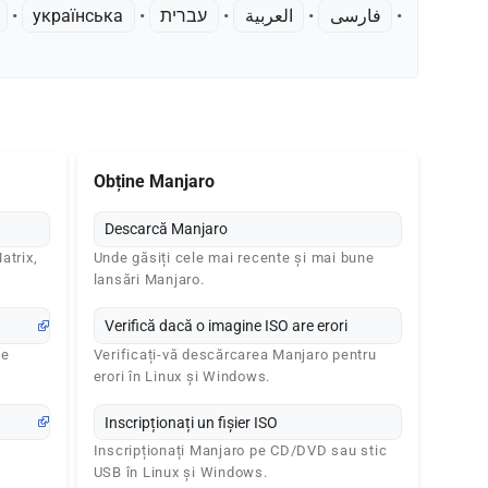
• ‎
українська
• ‎
עברית
• ‎
العربية
• ‎
فارسی
• ‎
Obține Manjaro
Descarcă Manjaro
atrix,
Unde găsiți cele mai recente și mai bune
lansări Manjaro.
Verifică dacă o imagine ISO are erori
de
Verificați-vă descărcarea Manjaro pentru
erori în Linux și Windows.
Inscripționați un fișier ISO
Inscripționați Manjaro pe CD/DVD sau stic
USB în Linux și Windows.