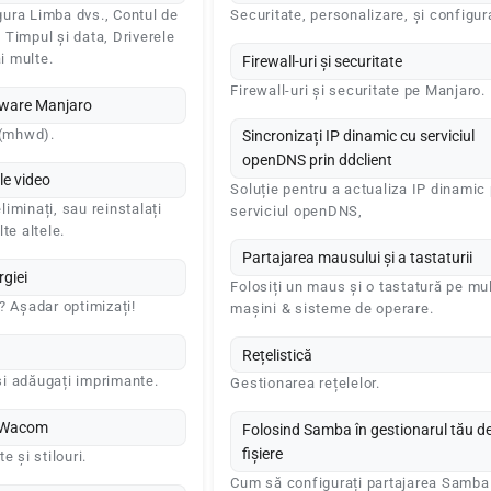
ura Limba dvs., Contul de
Securitate, personalizare, și configur
, Timpul și data, Driverele
ai multe.
Firewall-uri și securitate
Firewall-uri și securitate pe Manjaro.
dware Manjaro
 (mhwd).
Sincronizați IP dinamic cu serviciul
openDNS prin ddclient
le video
Soluție pentru a actualiza IP dinamic
eliminați, sau reinstalați
serviciul openDNS,
te altele.
Partajarea mausului și a tastaturii
giei
Folosiți un maus și o tastatură pe mul
? Așadar optimizați!
mașini & sisteme de operare.
Rețelistică
 și adăugați imprimante.
Gestionarea rețelelor.
u Wacom
Folosind Samba în gestionarul tău d
fișiere
e și stilouri.
Cum să configurați partajarea Samba