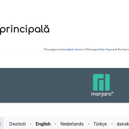
principală
This page is a
translated version
of the page
Main Page
and the trans
:
Deutsch
• ‎
English
• ‎
Nederlands
• ‎
Türkçe
• ‎
dans