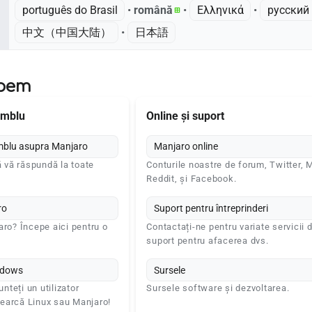
português do Brasil
• ‎
română
• ‎
Ελληνικά
• ‎
русский
中文（中国大陆）‎
• ‎
日本語
epem
amblu
Online și suport
mblu asupra Manjaro
Manjaro online
ă vă răspundă la toate
Conturile noastre de forum, Twitter, M
Reddit, și Facebook.
ro
Suport pentru întreprinderi
aro? Începe aici pentru o
Contactați-ne pentru variate servicii 
suport pentru afacerea dvs.
ndows
Sursele
unteți un utilizator
Sursele software și dezvoltarea.
earcă Linux sau Manjaro!