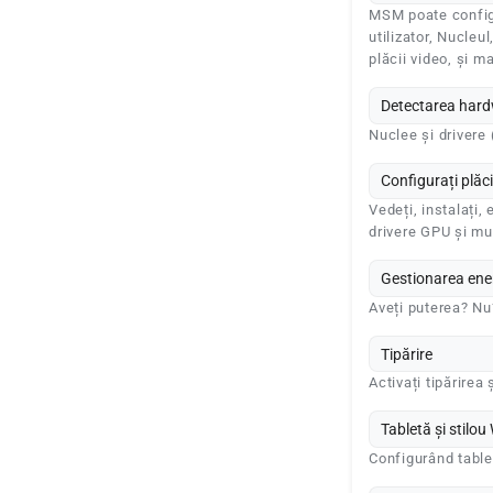
MSM poate config
utilizator, Nucleul
plăcii video, și m
Detectarea har
Nuclee și drivere
Configurați plăci
Vedeți, instalați, 
drivere GPU și mul
Gestionarea ener
Aveți puterea? Nu
Tipărire
Activați tipărirea
Tabletă și stilo
Configurând tablet