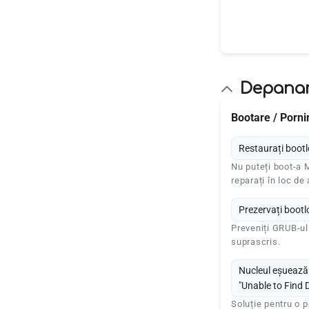
Depana
Bootare / Porni
Restaurați boot
Nu puteți boot-a 
reparați în loc de 
Prezervați bootl
Preveniți GRUB-ul 
suprascris.
Nucleul eșuează 
"Unable to Find 
Soluție pentru o 