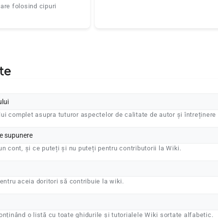
are folosind cipuri
te
ului
ului complet asupra tuturor aspectelor de calitate de autor și întreținere
de supunere
n cont, și ce puteți și nu puteți pentru contributorii la Wiki.
entru aceia doritori să contribuie la wiki.
nținând o listă cu toate ghidurile și tutorialele Wiki sortate alfabetic.