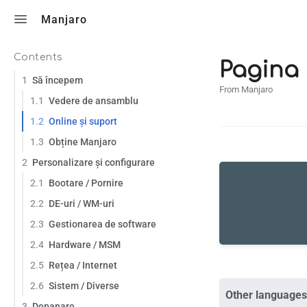
Toggle search
Manjaro
Contents
Pagina 
1
Să începem
From Manjaro
1.1
Vedere de ansamblu
1.2
Online și suport
1.3
Obține Manjaro
2
Personalizare și configurare
2.1
Bootare / Pornire
2.2
DE-uri / WM-uri
2.3
Gestionarea de software
2.4
Hardware / MSM
2.5
Rețea / Internet
2.6
Sistem / Diverse
Other languages
3
Depanare