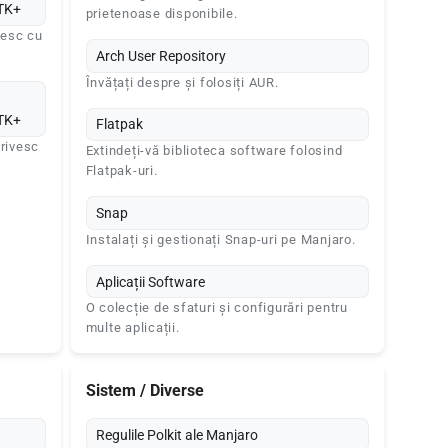
GTK+
prietenoase disponibile.
ivesc cu
Arch User Repository
Învățați despre și folosiți AUR.
GTK+
Flatpak
trivesc
Extindeți-vă biblioteca software folosind
Flatpak-uri.
Snap
Instalați și gestionați Snap-uri pe Manjaro.
Aplicații Software
O colecție de sfaturi și configurări pentru
multe aplicații.
Sistem / Diverse
Regulile Polkit ale Manjaro