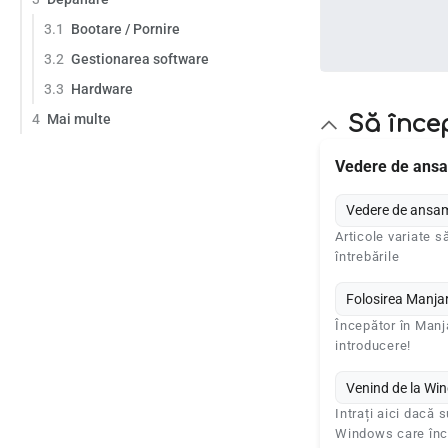
3.1
Bootare / Pornire
3.2
Gestionarea software
3.3
Hardware
Să înc
4
Mai multe
Vedere de ans
Vedere de ansa
Articole variate s
întrebările
Folosirea Manja
Începător în Manj
introducere!
Venind de la Wi
Intrați aici dacă s
Windows care înc