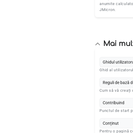
anumite calculato
JMicron.
Mai mul
Ghidul utilizator
Ghid al utilizator
Reguli de bază 
Cum să vă creați u
Contribuind
Punctul de start p
Conținut
Pentru o pagină co