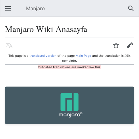
Manjaro
Open main menu
Sear
Manjaro Wiki Anasayfa
Language
Watch
Edit
This page is a
translated version
of the page
Main Page
and the translation is 49%
complete.
Outdated translations are marked like this.