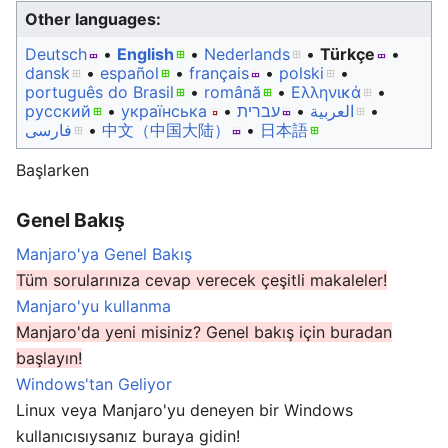
Other languages:
Deutsch
• ‎
English
• ‎
Nederlands
• ‎
Türkçe
•
dansk
• ‎
español
• ‎
français
• ‎
polski
•
português do Brasil
• ‎
română
• ‎
Ελληνικά
•
русский
• ‎
українська
• ‎
עברית
• ‎
العربية
•
فارسی
• ‎
中文（中国大陆）‎
• ‎
日本語
Başlarken
Genel Bakış
Manjaro'ya Genel Bakış
Tüm sorularınıza cevap verecek çeşitli makaleler!
Manjaro'yu kullanma
Manjaro'da yeni misiniz? Genel bakış için buradan
başlayın!
Windows'tan Geliyor
Linux veya Manjaro'yu deneyen bir Windows
kullanıcısıysanız buraya gidin!