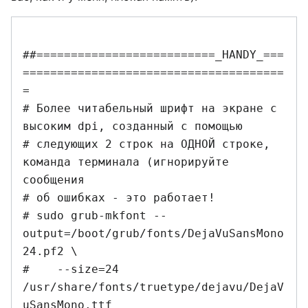
##==========================_HANDY_===
======================================
=

# Более читабельный шрифт на экране с 
высоким dpi, созданный с помощью 

# следующих 2 строк на ОДНОЙ строке, 
команда терминала (игнорируйте 
сообщения 

# об ошибках - это работает!

# sudo grub-mkfont --
output=/boot/grub/fonts/DejaVuSansMono
24.pf2 \

#    --size=24 
/usr/share/fonts/truetype/dejavu/DejaV
uSansMono.ttf
