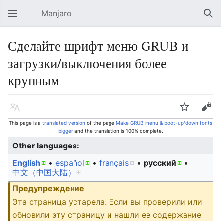
Manjaro
Open main menu
Sear
Сделайте шрифт меню GRUB и
загрузки/выключения более
крупным
Language
Watch
Edit
This page is a
translated version
of the page
Make GRUB menu & boot-up/down fonts
bigger
and the translation is 100% complete.
Other languages:
English
• ‎
español
• ‎
français
• ‎
русский
• ‎
中文（中国大陆）‎
Предупреждение
Эта страница устарела. Если вы проверили или
обновили эту страницу и нашли ее содержание