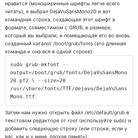
нравится (моноширинные шрифты легче всего
читать), я выбрал DejaVuSansMono20 и вот
командная строка, создающая этот шрифт в
формате, совместимом с GRUB, в размере,
который вы выбрали, и помещающая его во вновь
созданный каталог /boot/grub/fonts (это длинная
команда и она вся в одной строке):
sudo grub-mkfont --
output=/boot/grub/fonts/DejaVuSansMono
20.pf2 \ --size=20 
/usr/share/fonts/TTF/dejavu/DejaVuSans
Затем нам нужно открыть файл /etc/default/grub в
текстовом редакторе от root (используйте sudo) и
добавить следующую строку (или строки, если у
вас, как и у меня, плохая память):