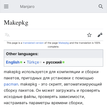
Manjaro
Open main menu
Sear
Makepkg
Language
Watch
Edit
This page is a
translated version
of the page
Makepkg
and the translation is 100%
complete.
Other languages:
English
• ‎
Türkçe
• ‎
русский
makepkg используется для компиляции и сборки
пакетов, пригодных для установки с помощью
pacman
. makepkg - это скрипт, автоматизирующий
сборку пакетов. Он может загружать и проверять
исходные файлы, проверять зависимости,
настраивать параметры времени сборки,