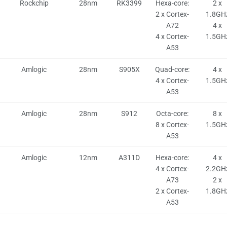
Rockchip
28nm
RK3399
Hexa-core:
2 x
2 x Cortex-
1.8GH
A72
4 x
4 x Cortex-
1.5GH
A53
Amlogic
28nm
S905X
Quad-core:
4 x
4 x Cortex-
1.5GH
A53
Amlogic
28nm
S912
Octa-core:
8 x
8 x Cortex-
1.5GH
A53
Amlogic
12nm
A311D
Hexa-core:
4 x
4 x Cortex-
2.2GH
A73
2 x
2 x Cortex-
1.8GH
A53