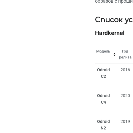
образов с проши
Список у
Hardkernel
Модель
Год
релиза
Odroid
2016
C2
Odroid
2020
C4
Odroid
2019
N2