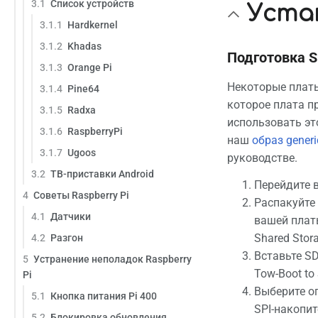
3.1
Список устройств
Уста
3.1.1
Hardkernel
3.1.2
Khadas
Подготовка S
3.1.3
Orange Pi
Некоторые платы
3.1.4
Pine64
которое плата п
3.1.5
Radxa
использовать эт
3.1.6
RaspberryPi
наш
образ generi
3.1.7
Ugoos
руководстве.
3.2
ТВ-приставки Android
Перейдите 
4
Советы Raspberry Pi
Распакуйте 
4.1
Датчики
вашей платы
Shared Stor
4.2
Разгон
Вставьте SD
5
Устранение неполадок Raspberry
Tow-Boot to 
Pi
Выберите оп
5.1
Кнопка питания Pi 400
SPI-накопи
5.2
Блокировка обновления