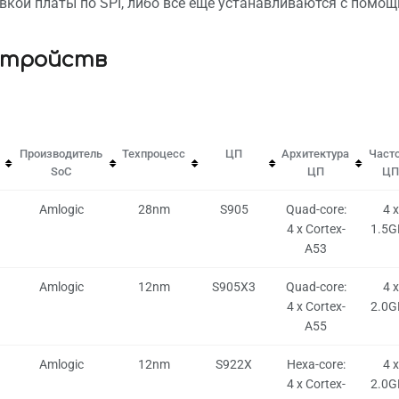
вкой платы по SPI, либо все еще устанавливаются с помо
стройств
Производитель
Техпроцесс
ЦП
Архитектура
Част
SoC
ЦП
ЦП
Amlogic
28nm
S905
Quad-core:
4 x
4 x Cortex-
1.5G
A53
Amlogic
12nm
S905X3
Quad-core:
4 x
4 x Cortex-
2.0G
A55
Amlogic
12nm
S922X
Hexa-core:
4 x
4 x Cortex-
2.0G