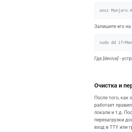
Запишите его на
Где
[device]
- уст
Очистка и пе
После того, как 
работает правил
локали и т.д. По
перезагрузки до
вход в TTY или 