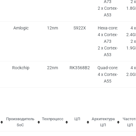
A73
2 x
2 x Cortex-
1.8G
A53
Amlogic
12nm
S922X
Hexa-core:
4 x
4 x Cortex-
2.4G
A73
2 x
2 x Cortex-
1.9G
A53
Rockchip
22nm
RK3568B2
Quad-core:
4 x
4 x Cortex-
2.0G
A55
Производитель
Техпроцесс
ЦП
Архитектура
Частот
SoC
ЦП
ЦП