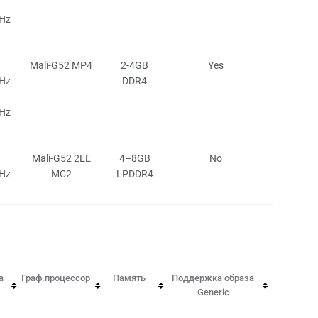
Hz
Mali-G52 MP4
2-4GB
Yes
Hz
DDR4
Hz
Mali-G52 2EE
4–8GB
No
Hz
MC2
LPDDR4
а
Граф.процессор
Память
Поддержка образа
Generic