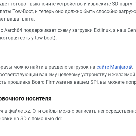
удет готово - выключите устройство и извлеките SD-карту.
аты Tow-Boot, и теперь оно должно быть способно загружа
ет ваша плата.
c Aarch64 поддерживает схему загрузки Extlinux, а наш Gen
которая есть у tow-boot).
разы можно найти в разделе загрузок на
сайте Manjaro
.
соответствующий вашему целевому устройству и желаемой
 есть прошивка Board Firmware на вашем SPI, вы можете п
овочного носителя
я в файле .xz. Эти файлы можно записать непосредственно
новки на SD с помощью dd:
.