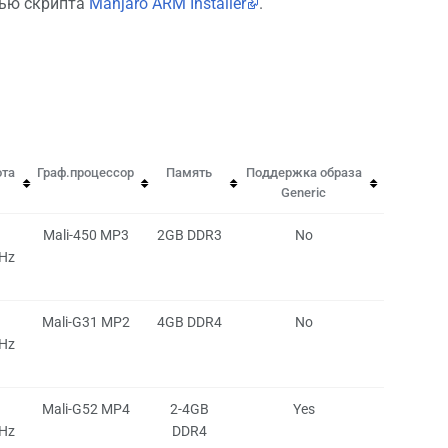
щью скрипта
Manjaro ARM Installer
.
ота
Граф.процессор
Память
Поддержка образа
Generic
Mali-450 MP3
2GB DDR3
No
Hz
Mali-G31 MP2
4GB DDR4
No
Hz
Mali-G52 MP4
2-4GB
Yes
Hz
DDR4