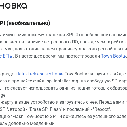
новка
PI (необязательно)
 имеют микросхему хранения SPI. Это небольшое запомин
роверяет на наличие встроенного ПО, прежде чем перейти
от чип, подготовив на нем прошивку для конкретной платы
c EFI
. В настоящее время мы протестировали
Town-Boot
в раздел
latest release section
Tow-Boot и загрузите файл, 
его и прошейте файл `spi.installer.img` на свободную SD-карт
, то следует использовать один из наших готовых образов
age.
-карту в ваше устройство и загрузитесь с нее. Перед вами 
SPI", второй - "Erase SPI Flash" и последний - "Reboot".
цию "Flash Tow-Boot to SPI" и дождитесь ее успешного зав
тель довольно медленный.