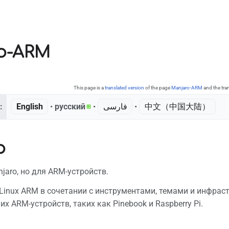
o-ARM
This page is a
translated version
of the page
Manjaro-ARM
and the tra
:
English
• ‎
русский
• ‎
فارسی
• ‎
中文（中国大陆）‎
р
jaro, но для ARM-устройств.
 Linux ARM в сочетании с инструментами, темами и инфрас
х ARM-устройств, таких как Pinebook и Raspberry Pi.