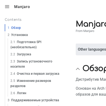
Toggle search
Manjaro
Contents
Manjar
1
Обзор
From Manjaro
2
Установка
2.1
Подготовка SPI
(необязательно)
Other languages
2.2
Загрузка
2.3
Запись установочного
носителя
Обзо
2.4
Очистка и первая загрузка
Дистрибутив Man
2.5
Изменение размеров
разделов
Основан на Arch
2.6
Логин
образов для ваши
3
Поддерживаемые устройства