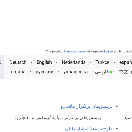
This page is a
translated version
of the page
Manjaro
and the transl
:
Deutsch
• ‎
English
• ‎
Nederlands
• ‎
Türkçe
• ‎
españ
română
• ‎
русский
• ‎
українська
• ‎
فارسی
• ‎
中文（
پرسش‌های پرتکرار مانجارو
اسید
پرسش‌های پرتکرار دربارهٔ لینوکس و مانجارو.
طرح توسعهٔ انتشار غلتان