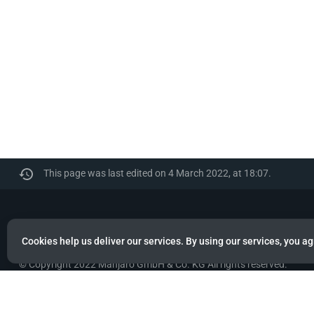
This page was last edited on 4 March 2022, at 18:07.
Manjaro
Cookies help us deliver our services. By using our services, you ag
© Copyright 2022 Manjaro GmbH & Co. KG All rights reserved.
Privacy policy
About Manjaro
Disclaimers
Mobile 