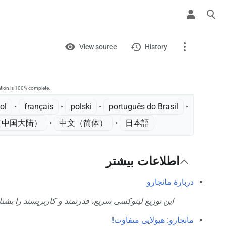
Views
View
View source
History
Page
Discussion
ation is 100% complete.
ol
• ‎
français
• ‎
polski
• ‎
português do Brasil
•
中国大陆）‎
• ‎
中文（简体）‎
• ‎
日本語
What links here
Related changes
اطلاعات بیشتر
Printable version
Permanent link
دربارهٔ مانجارو
Page information
این توزیع لینوکسی سریع، قدرتمند و کاربرپسند را بشن.
مانجارو: هیولایی متفاوت!