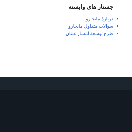
جستار های وابسته
دربارهٔ مانجارو
سوالات متداول مانجارو
طرح توسعهٔ انتشار غلتان