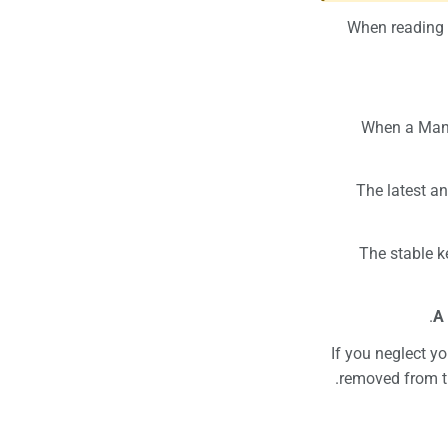
When reading 
When a Manja
The latest a
The stable k
.
A 
If you neglect yo
removed from th