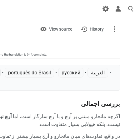
Views
View
View source
History
Project
Discussion
nd the translation is 94% complete.
page
•
العربية
• ‎
русский
• ‎
português do Brasil
• ‎
What links here
Related changes
Printable version
بررسی اجمالی
Permanent link
اگرچه مانجارو مبتنی بر آرچ و با آرچ سازگار است، اما
آرچ ن
Page information
نیست، بلکه هیولایی بسیار متفاوت است.
در واقع، تفاوت‌های میان مانجارو و آرچ بسیار بیشتر از تفا