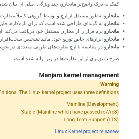
کمک به درک واضح‌تر مانجارو، چند ویژگی اصلی آن بیان شد
مانجارو
به‌طور مستقل از آرچ و توسط گروهی کاملاً متفاوت 
مانجارو
به گونه‌ای طراحی شده است که برای تازه‌کارها قابل
مانجارو
نرم‌افزار را از مخازن مستقل خود دریافت می‌کند. ای
مانجارو
ابزارهای خاص توزیع خود، مانند تشخیص سخت‌افزار مانجارو (mhwd) و مدیر تنظیمات مانجارو (sm
مانجارو
در مقایسه با آرچ تفاوت‌های ظریف متعددی در نحوه 
طرح دقیق‌تری از این تفاوت‌ها در زیر ارائه شده است.
Manjaro kernel management
Warning
finitions. The Linux kernel project uses three definitions
Mainline (Development)
Stable (Mainline which have passed rc7/rc8)
Long Term Support (LTS)
Linux Kernel project release