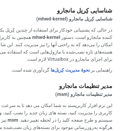
شناسایی کِرنِل مانجارو
شناسایی کِرنِل مانجارو (mhwd-kernel)
در حالی که پشتیبانی خودکار برای استفاده از چندین کِرنِل ی
کننده مانجارو است، دستور
mhwd-kernel
همچنین به کاربرا
امکان را می‌دهد که به راحتی آنها را نیز مدیریت کنند. این ش
هسته‌های تازه نصب‌شده با ماژول‌هایی است که استفاده می‌ش
برای اجرای مانجارو در Virtualbox لازم است.
راهنمایی بر
نحوهٔ مدیریت کِرنِل‌ها
گردآوری شده است.
مدیر تنظیمات مانجارو
مدیر تنظیمات مانجارو (msm)
این نرم افزار کاربرپسند به شما امکان می دهد تا به سرعت
کاربری را مدیریت کنید، بسته های زبان جدید را نصب کنید،
سیستم و طرح صفحه کلید را در لحظه تغییر دهید.
msm
نیز 
هرگونه به‌روزرسانی موجود برای بسته‌های زبان نصب‌شده مط