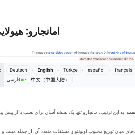
مانجارو: هیولایی متفاوت!
This page is a
translated version
of the page
Manjaro:A Different Kind of Beast
a
Outdated translations are marked like this.
:
Deutsch
• ‎
English
• ‎
Türkçe
• ‎
español
• ‎
français
中文（中国大陆）‎
• ‎
فارسی
یست
. به این ترتیب، مانجارو تنها یک نسخه آسان برای نصب یا از پیش پی
وت‌های میان توزیع محبوب اوبونتو و مشتقات متعدد آن، از جمله مینت و