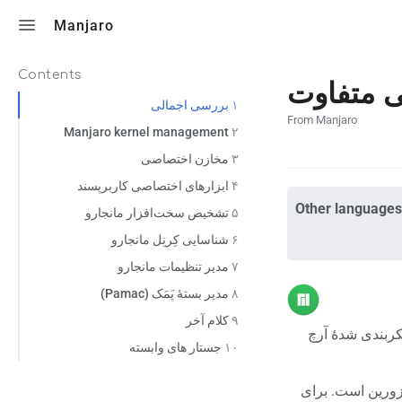
Toggle search
Manjaro
Contents
۱
بررسی اجمالی
From Manjaro
Manjaro kernel management
۲
۳
مخازن اختصاصی
۴
ابزارهای اختصاصی کاربرپسند
Other languages
۵
تشخیص سخت‌افزار مانجارو
۶
شناسایی کِرنِل مانجارو
۷
مدیر تنظیمات مانجارو
۸
مدیر بستهٔ پَمَک (Pamac)
۹
کلام آخر
کربندی شدهٔ آرچ
۱۰
جستار های وابسته
 زورین است. برای