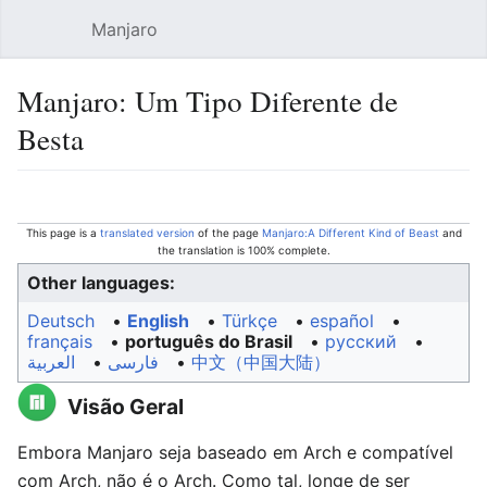
Manjaro
Open main menu
Sear
Manjaro: Um Tipo Diferente de
Besta
Language
Watch
Edit
This page is a
translated version
of the page
Manjaro:A Different Kind of Beast
and
the translation is 100% complete.
Other languages:
Deutsch
• ‎
English
• ‎
Türkçe
• ‎
español
•
français
• ‎
português do Brasil
• ‎
русский
•
العربية
• ‎
فارسی
• ‎
中文（中国大陆）‎
Visão Geral
Embora Manjaro seja baseado em Arch e compatível
com Arch, não é o Arch. Como tal, longe de ser