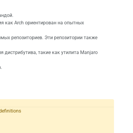
андой.
мя как Arch ориентирован на опытных
имых репозиториев. Эти репозитории также
 дистрибутива, такие как утилита Manjaro
.
definitions