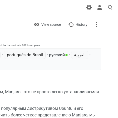
Views
View
View source
History
Project
Discussion
d the translation is 100% complete.
page
• ‎
português do Brasil
• ‎
русский
• ‎
العربية
•
What links here
Related changes
Printable version
м, Manjaro - это не просто легко устанавливаемая
Permanent link
Page information
у популярным дистрибутивом Ubuntu и его
чить более четкое представление о Manjaro, мы