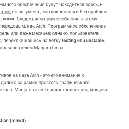
ммного обеспечения будут находиться здесь, и
стеме
, но вы умеете, мотивированы и без проблем
rch====. Следствием приспособления к этому
е передовым, как Arch. Программное обеспечение
ель или даже месяцев; однако, пользователи,
о, переключившись на ветку
testing
или
unstable
.
ользователем Manjaro Linux.
ивов на базе Arch - это его внимание к
 далеко за рамки простого графического
стола. Manjaro также предоставляет ряд мощных
ction (mhwd)