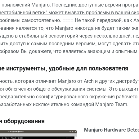
 приложений Manjaro. Последние доступные версии програ
нестабильной ветки" может вызвать проблемы в вашей си
роблемы самостоятельно. ==== Не такой передовой, как A
ования является то, что Manjaro никогда не будет таким ж
щено в стабильный репозиторий через несколько дней, нед
ть доступ к самым последним версиям, могут сделать эт
образом Вы докажете, что являетесь знающим и опытным п
е инструменты, удобные для пользователя
ость, которая отличает Manjaro от Arch и других дистрибут
я облегчения общего обслуживания системы. Это выходит
редварительно сконфигурированного окружения рабочего 
азработанных исключительно командой Manjaro Team.
я оборудования
Manjaro Hardware Dete