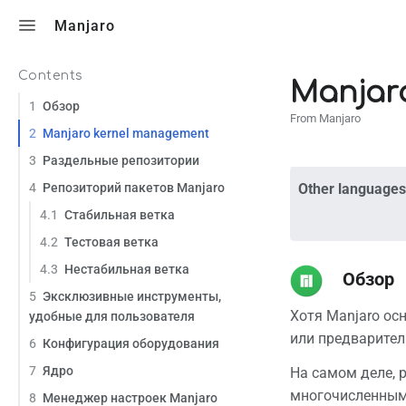
Toggle search
Manjaro
Contents
Manjar
1
Обзор
From Manjaro
2
Manjaro kernel management
3
Раздельные репозитории
4
Репозиторий пакетов Manjaro
Other languages
4.1
Стабильная ветка
4.2
Тестовая ветка
4.3
Нестабильная ветка
Обзор
5
Эксклюзивные инструменты,
Хотя Manjaro осн
удобные для пользователя
или предваритель
6
Конфигурация оборудования
7
Ядро
На самом деле, 
многочисленными
8
Менеджер настроек Manjaro