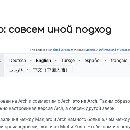
o: совсем иной подход
This page is a
translated version
of the page
Manjaro:A Different Kind of Beast
an
:
Deutsch
• ‎
English
• ‎
Türkçe
• ‎
español
• ‎
français
فارسی
• ‎
中文（中国大陆）‎
ован на Arch и совместим с Arch,
это не Arch
. Таким образо
но настроенная версия Arch, а совсем другой зверь.
различия между Manjaro и Arch намного больше, чем межд
 производными, включая Mint и Zorin. Чтобы помочь полу