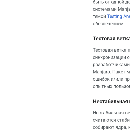
быть от одной д
системами Manja
темой
Testing An
обеспечением.
Тестовая ветк
Тестовая ветка 
синхронизации с
разработчиками 
Manjaro. Пакет 
ошибок и/или пр
опытных пользов
Нестабильная 
Нестабильная ве
считаются стаби
собирают ядра, 