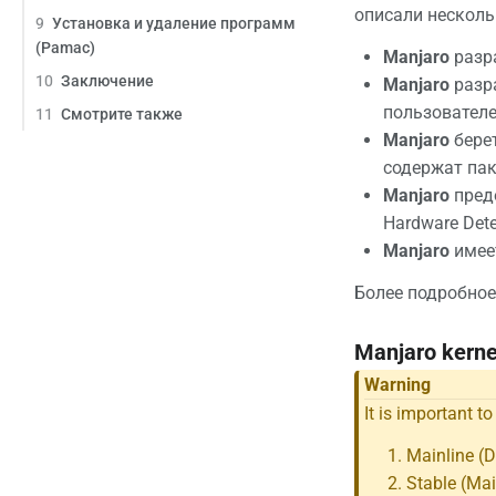
описали несколь
9
Установка и удаление программ
(Pamac)
Manjaro
разра
10
Заключение
Manjaro
разра
пользователе
11
Смотрите также
Manjaro
берет
содержат пак
Manjaro
предо
Hardware Dete
Manjaro
имеет
Более подробное
Manjaro kern
Warning
It is important t
Mainline (
Stable (Mai