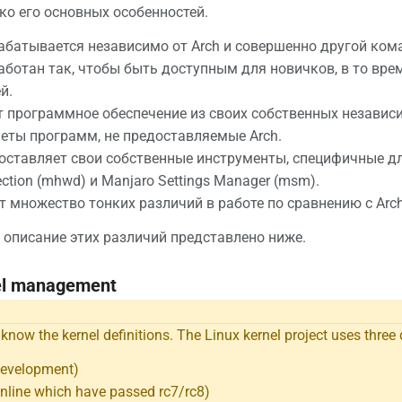
ко его основных особенностей.
батывается независимо от Arch и совершенно другой ком
ботан так, чтобы быть доступным для новичков, в то вре
й.
 программное обеспечение из своих собственных независ
еты программ, не предоставляемые Arch.
ставляет свои собственные инструменты, специфичные для
ction (mhwd) и Manjaro Settings Manager (msm).
 множество тонких различий в работе по сравнению с Arch
 описание этих различий представлено ниже.
el management
o know the kernel definitions. The Linux kernel project uses three 
Development)
nline which have passed rc7/rc8)