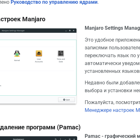
лено
Руководство по управлению ядрами
.
строек Manjaro
Manjaro Settings Mana
Это удобное приложени
записями пользователе
переключать язык по 
автоматически уведоми
установленных языков
Недавно были добавлен
выбора и установки не
Пожалуйста, посмотрит
Менеджере настроек M
удаление программ (Pamac)
Pamac - графический 