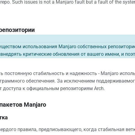
repo. Such issues is not a Manjaro fault but a fault of the sy
репозитории
еством использования Manjaro собственных репозиториев
внедрять критические обновления от вашего имени, и поэ
ь постоянную стабильность и надежность - Manjaro испол
граммного обеспечения. За исключением поддерживаемого 
т доступа к официальным репозиториям Arch.
пакетов Manjaro
тка
вердого правила, предписывающего, когда стабильная вет