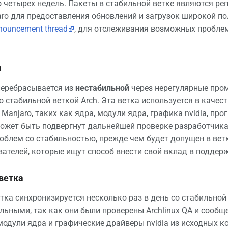
о четырех недель. Пакеты в стабильной ветке являются 
ro для предоставления обновлений и загрузок широкой пол
nouncement thread
, для отслеживания возможных пробл
а
перебрасывается из
нестабильной
через нерегулярные пром
о стабильной веткой Arch. Эта ветка используется в качес
Manjaro, таких как ядра, модули ядра, графика nvidia, п
может быть подвергнут дальнейшей проверке разработчик
облем со стабильностью, прежде чем будет допущен в вет
ателей, которые ищут способ внести свой вклад в поддер
ветка
тка синхронизируется несколько раз в день со стабильной 
льными, так как они были проверены Archlinux QA и сообщ
модули ядра и графические драйверы nvidia из исходных ко