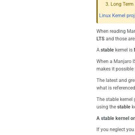
Long Term 
Linux Kernel proj
When reading Manj
LTS
and those are 
A
stable
kernel is
When a Manjaro ISO
makes it possible t
The latest and gre
what is reference
The stable kernel
using the
stable
ke
A stable kernel o
If you neglect you