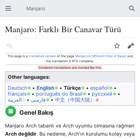
Manjaro
Open main menu
Sear
Manjaro: Farklı Bir Canavar Türü
Language
Watch
Edit
This page is a
translated version
of the page
Manjaro:A Different Kind of Beast
and
the translation is 97% complete.
Outdated translations are marked like this.
Other languages:
Deutsch
• ‎
English
• ‎
Türkçe
• ‎
español
•
français
• ‎
português do Brasil
• ‎
русский
•
العربية
• ‎
فارسی
• ‎
中文（中国大陆）‎
Genel Bakış
Manjaro Arch tabanlı ve Arch uyumlu olmasına rağmen
Arch değildir
. Bu nedenle, Arch'ın kurulumu kolay veya