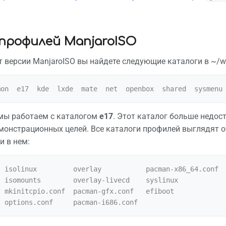
профилей ManjaroISO
т версии ManjaroISO вы найдете следующие каталоги в ~/wo
 мы работаем с каталогом
e17
. Этот каталог больше недос
монстрационных целей. Все каталоги профилей выглядят оч
и в нем:
 isolinux         overlay           pacman-x86_64.conf

 isomounts        overlay-livecd    syslinux

 mkinitcpio.conf  pacman-gfx.conf   efiboot
