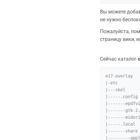
Вы можете доба
не нужно беспок
Пожалуйста, пом
страницу вики, 
Сейчас каталог
e17-overlay

|-etc

|---skel

|-----.config

|-------epdfvi
|-------gtk-2.
|-------midori
|-----.local

|-------share

|---------appl