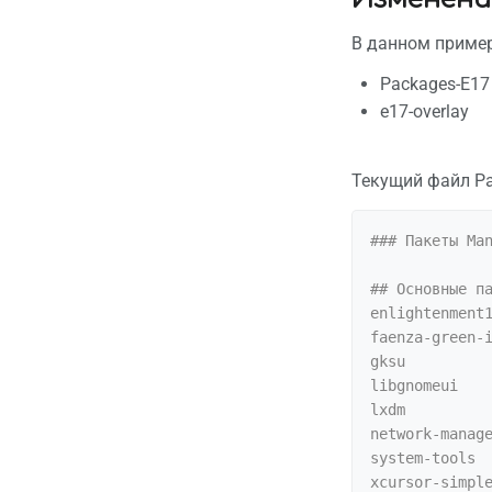
В данном приме
Packages-E17
e17-overlay
Текущий файл P
### Пакеты Man
## Основные па
enlightenment1
faenza-green-i
gksu

libgnomeui

lxdm

network-manage
system-tools

xcursor-simple