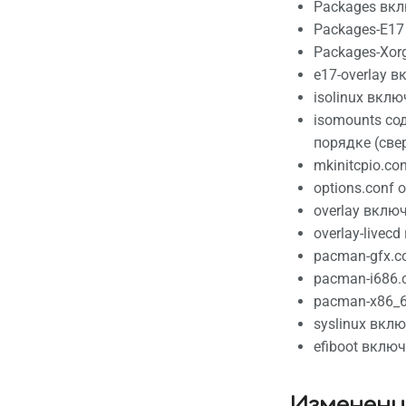
Packages вкл
Packages-E17
Packages-Xor
e17-overlay 
isolinux вклю
isomounts со
порядке (све
mkinitcpio.c
options.conf 
overlay вклю
overlay-live
pacman-gfx.c
pacman-i686.
pacman-x86_6
syslinux вкл
efiboot вклю
Изменени