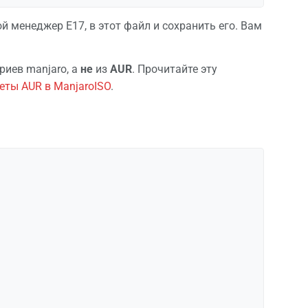
ой менеджер E17, в этот файл и сохранить его. Вам
риев manjaro, а
не
из
AUR
. Прочитайте эту
еты AUR в ManjaroISO
.