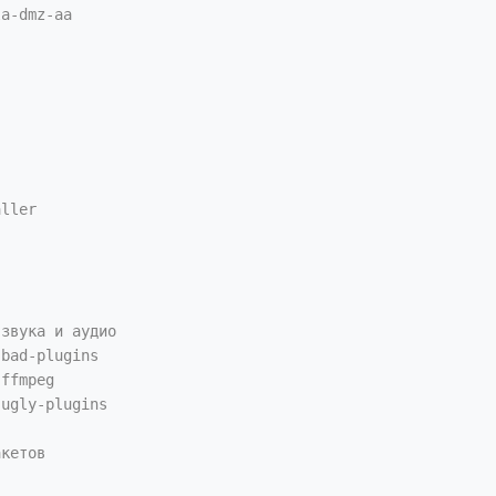
a-dmz-aa

ller

звука и аудио

bad-plugins

ffmpeg

ugly-plugins

кетов
