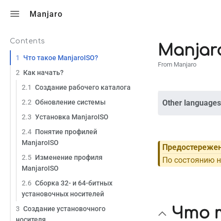
Toggle search
Manjaro
Contents
Manjar
1
Что такое ManjaroISO?
From Manjaro
2
Как начать?
2.1
Создание рабочего каталога
2.2
Обновление системы
Other languages
2.3
Установка ManjaroISO
2.4
Понятие профилей
ManjaroISO
Предостереже
2.5
Изменение профиля
По состоянию н
ManjaroISO
2.6
Сборка 32- и 64-битных
установочных носителей
3
Создание установочного
Что 
носителя