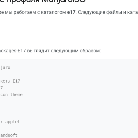
ре мы работаем с каталогом
e17
. Следующие файлы и ката
ackages-E17 выглядит следующим образом:
jaro

кеты E17

7

con-theme

r-applet

andsoft
