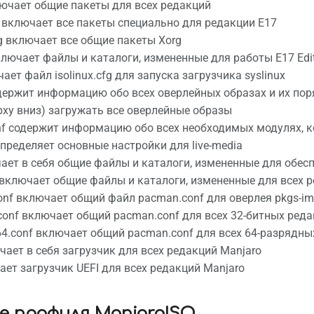
ючает общие пакеты для всех редакций
 включает все пакеты специально для редакции E17
g включает все общие пакеты Xorg
включает файлы и каталоги, измененные для работы E17 Edi
чает файл isolinux.cfg для запуска загрузчика syslinux
держит информацию обо всех оверлейных образах и их поря
рху вниз) загружать все оверлейные образы
onf содержит информацию обо всех необходимых модулях, к
определяет основные настройки для live-media
чает в себя общие файлы и каталоги, измененные для обес
cd включает общие файлы и каталоги, измененные для всех 
onf включает общий файл pacman.conf для оверлея pkgs-i
conf включает общий pacman.conf для всех 32-битных реда
4.conf включает общий pacman.conf для всех 64-разрядных
ючает в себя загрузчик для всех редакций Manjaro
чает загрузчик UEFI для всех редакций Manjaro
е профиля ManjaroISO