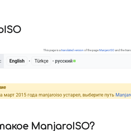
oISO
This page is a
translated version
of the page
ManjaroISO
and the tran
:
English
• ‎
Türkçe
• ‎
русский
ние
а март 2015 года manjaroiso устарел, выберите путь
Manjaro
такое ManjaroISO?