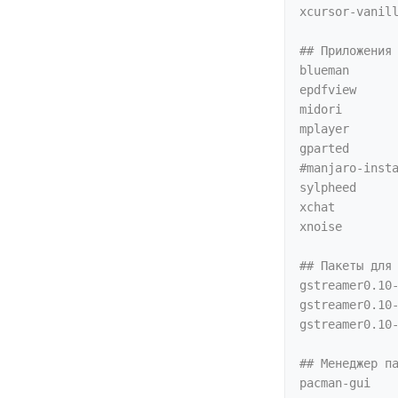
xcursor-vanill
## Приложения

blueman

epdfview

midori

mplayer

gparted

#manjaro-insta
sylpheed

xchat

xnoise

## Пакеты для 
gstreamer0.10-
gstreamer0.10-
gstreamer0.10-
## Менеджер па