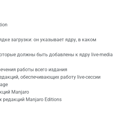
tion
дке загрузки: он указывает ядру, в каком
оторые должны быть добавлены к ядру live-media
печения работы всего издания
редакций, обеспечивающих работу live-сессии
mage
кций Manjaro
 редакций Manjaro Editions