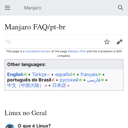
Manjaro
Open main menu
Sear
Manjaro FAQ/pt-br
Language
Watch
Edit
This page is a
translated version
of the page
Manjaro FAQ
and the translation is 63%
complete.
Other languages:
English
• ‎
Türkçe
• ‎
español
• ‎
français
•
português do Brasil
• ‎
русский
• ‎
فارسی
• ‎
中文（中国大陆）‎
• ‎
日本語
Linux no Geral
O que é Linux?