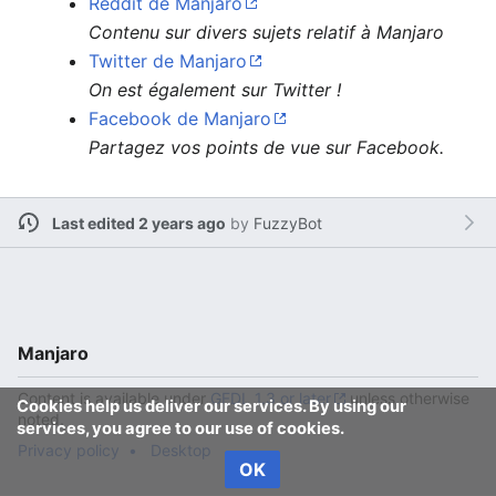
Reddit de Manjaro
Contenu sur divers sujets relatif à Manjaro
Twitter de Manjaro
On est également sur Twitter !
Facebook de Manjaro
Partagez vos points de vue sur Facebook.
Last edited 2 years ago
by
FuzzyBot
Manjaro
Content is available under
GFDL 1.3 or later
unless otherwise
Cookies help us deliver our services. By using our
noted.
services, you agree to our use of cookies.
Privacy policy
Desktop
OK