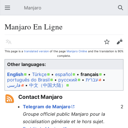
Manjaro
Open main menu
Sear
Manjaro En Ligne
Language
Watch
Edit
This page is a
translated version
of the page
Manjaro Online
and the translation is 90%
complete.
Other languages:
English
• ‎
Türkçe
• ‎
español
• ‎
français
•
português do Brasil
• ‎
русский
• ‎
עברית
•
فارسی
• ‎
中文（中国大陆）‎
Contact Manjaro
Telegram de Manjaro
2
Groupe officiel public Manjaro pour la
socialisation générale et le hors sujet
.