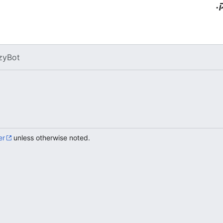
ק
zyBot
er
unless otherwise noted.