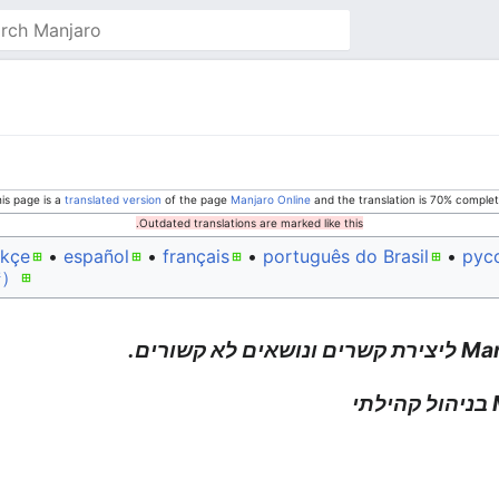
o
his page is a
translated version
of the page
Manjaro Online
and the translation is 70% complet
Outdated translations are marked like this.
rkçe
• ‎
español
• ‎
français
• ‎
português do Brasil
• ‎
рус
）‎