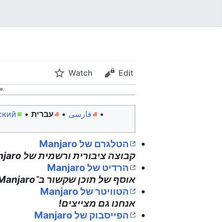
Watch
Edit
e.
ский
• ‎
עברית
• ‎
فارسی
• ‎
הטלגרם של Manjaro
קבוצה ציבורית ורשמית של Manjaro ליצירת קשרים ונושאים לא קשורים.
הרדיט של Manjaro
אוסף של תוכן שקשור ב־Manjaro בניהול קהילתי
הטוויטר של Manjaro
אנחנו גם מצייצים!
הפייסבוק של Manjaro