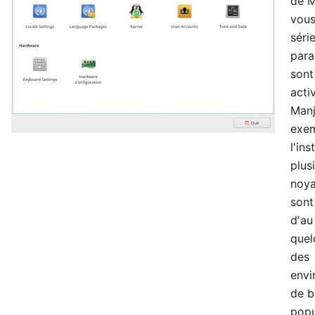
de M
vous
séri
para
sont
acti
Manj
exem
l'ins
plus
noya
sont
d'au
quel
des
envi
de b
popu