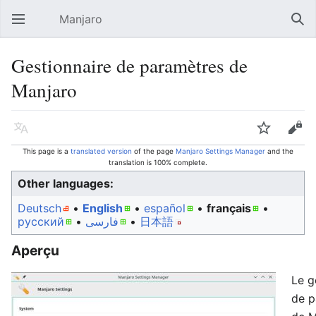
Manjaro
Open main menu
Sear
Gestionnaire de paramètres de
Manjaro
Language
Watch
Edit
This page is a
translated version
of the page
Manjaro Settings Manager
and the
translation is 100% complete.
Other languages:
Deutsch
• ‎
English
• ‎
español
• ‎
français
•
русский
• ‎
فارسی
• ‎
日本語
Aperçu
Le g
de p