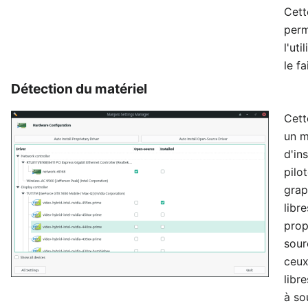
Cett
perm
l'uti
le fa
Détection du matériel
Cett
un m
d'ins
pilo
grap
libr
prop
sour
ceux
libr
à so