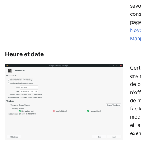
savo
cons
pag
Noy
Manj
Heure et date
Cert
envi
de b
n'of
de 
faci
modi
et l
exem