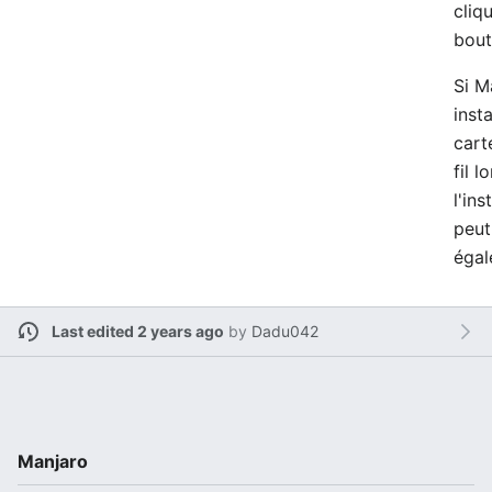
cliq
bout
Si M
inst
cart
fil l
l'ins
peut 
égal
Last edited 2 years ago
by
Dadu042
Manjaro