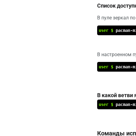
Список доступ
В пуле зеркал п
user $
pacman-m
В настроенном п
user $
pacman-m
В какой ветви 
user $
pacman-m
Команды исп