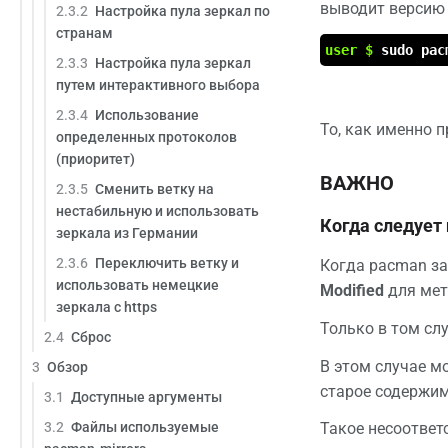
выводит версию p
2.3.2
Настройка пула зеркал по
странам
user $
sudo pac
2.3.3
Настройка пула зеркал
путем интерактивного выбора
2.3.4
Использование
То, как именно 
определенных протоколов
(приоритет)
ВАЖНО
2.3.5
Сменить ветку на
нестабильную и использовать
Когда следует
зеркала из Германии
2.3.6
Переключить ветку и
Когда pacman за
использовать немецкие
Modified
для мет
зеркала с https
Только в том слу
2.4
Сброс
В этом случае м
3
Обзор
старое содержим
3.1
Доступные аргументы
3.2
Файлы используемые
Такое несоответ