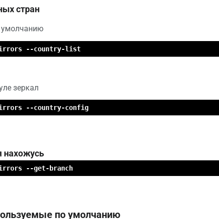
ных стран
о умолчанию
irrors --country-list
уле зеркал
irrors --country-config
я нахожусь
irrors --get-branch
ользуемые по умолчанию