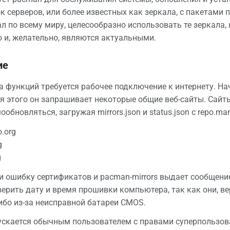
к серверов, или более известных как зеркала, с пакетами 
л по всему миру, целесообразно использовать те зеркала,
и, желательно, являются актуальными.
ие
 функций требуется рабочее подключение к интернету. Начи
ля этого он запрашивает некоторые общие веб-сайты. Сайт
ообновляться, загружая mirrors.json и status.json с repo.man
o.org
g
g
и ошибку сертификатов и pacman-mirrors выдает сообщение
ерить дату и время прошивки компьютера, так как они, в
ибо из-за неисправной батареи CMOS.
скается обычным пользователем с правами суперпользоват