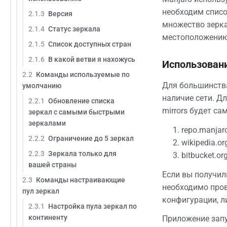
необходим списо
2.1.3
Версия
множество зерка
2.1.4
Статус зеркала
местоположению 
2.1.5
Список доступных стран
2.1.6
В какой ветви я нахожусь
Использован
2.2
Команды используемые по
Для большинства
умолчанию
наличие сети. Д
2.2.1
Обновление списка
mirrors будет сам
зеркал с самыми быстрыми
зеркалами
repo.manjar
2.2.2
Ограничение до 5 зеркал
wikipedia.or
2.2.3
Зеркала только для
bitbucket.or
вашей страны
Если вы получил
2.3
Команды настраивающие
необходимо пров
пул зеркал
конфигурации, л
2.3.1
Настройка пула зеркал по
континенту
Приложение запу