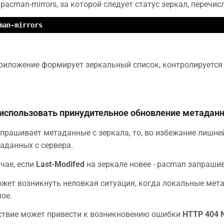
acman-mirrors, за которой следует статус зеркал, перечис
man-mirrors
приложение формирует зеркальный список, контролируется
 использовать принудительное обновление метадан
прашивает метаданные с зеркала, то, во избежание лишне
аданных с сервера.
чае, если
Last-Modifed
на зеркале новее - pacman запраши
ожет возникнуть неловкая ситуация, когда локальные мета
ое.
ствие может привести к возникновению ошибки
HTTP 404 