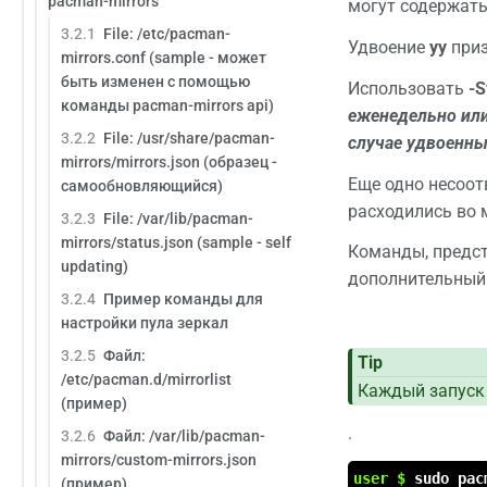
pacman-mirrors
могут содержать
3.2.1
File: /etc/pacman-
Удвоение
yy
приз
mirrors.conf (sample - может
быть изменен с помощью
Использовать
-S
команды pacman-mirrors api)
еженедельно или
3.2.2
File: /usr/share/pacman-
случае удвоенн
mirrors/mirrors.json (образец -
Еще одно несоот
самообновляющийся)
расходились во 
3.2.3
File: /var/lib/pacman-
mirrors/status.json (sample - self
Команды, предст
updating)
дополнительны
3.2.4
Пример команды для
настройки пула зеркал
3.2.5
Файл:
Tip
/etc/pacman.d/mirrorlist
Каждый запуск 
(пример)
.
3.2.6
Файл: /var/lib/pacman-
mirrors/custom-mirrors.json
user $
sudo pac
(пример)