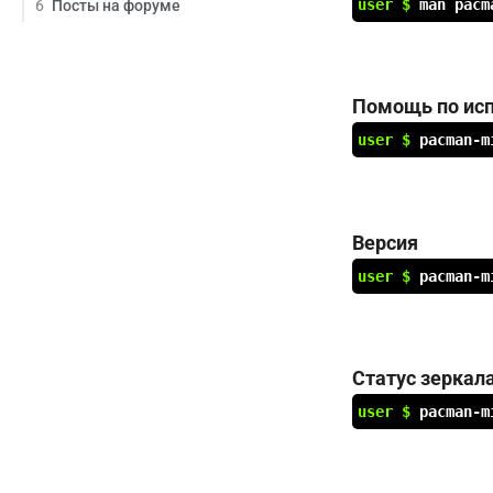
user $
man pacm
6
Посты на форуме
Помощь по ис
user $
pacman-m
Версия
user $
pacman-m
Статус зеркал
user $
pacman-m