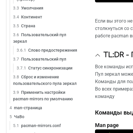
3.3
Умолчания
3.4
Континент
Если вы этого не
3.5
Страна
столкнуться со 
3.6
Пользовательский пул
работе pacman в
зеркал
3.6.1
Слово предостережения
TL:DR 
3.7
Пользовательский пул
Все команды исп
3.7.1
Статус синхронизации
Пул зеркал мож
3.8
Сброс и изменение
Команды для пол
пользовательского пула зеркал
Во всех примера
3.9
Применить настройки
команду
pacman-mirrors по умолчанию
4
man-страница
Команды вы
5
ЧаВо
Man page
5.1
pacman-mirrors.conf