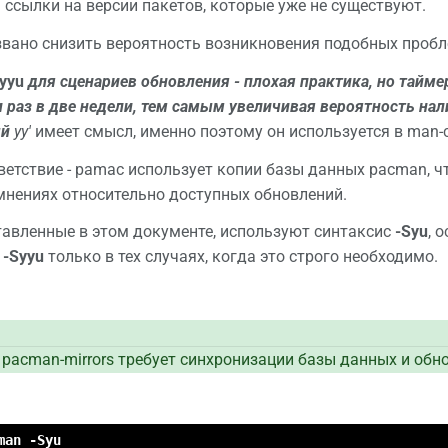
 ссылки на версии пакетов, которые уже не существуют.
вано снизить вероятность возникновения подобных пробле
yyu
для сценариев обновления - плохая практика, но таймер
 раз в две недели, тем самым увеличивая вероятность на
ый
yy'
имеет смысл, именно поэтому он используется в man-с
ветствие - pamac использует копии базы данных pacman, ч
мнениях относительно доступных обновлений.
авленные в этом документе, используют синтаксис
-Syu
, 
й
-Syyu
только в тех случаях, когда это строго необходимо.
pacman-mirrors требует синхронизации базы данных и обн
man -Syu