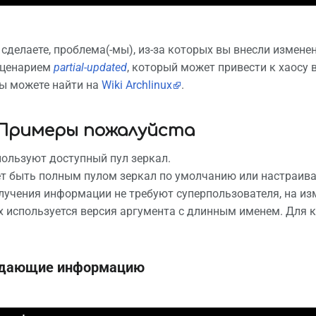
 сделаете, проблема(-мы), из-за которых вы внесли измене
сценарием
partial-updated
, который может привести к хаосу
ы можете найти на
Wiki Archlinux
.
- Примеры пожалуйста
ользуют доступный пул зеркал.
ет быть полным пулом зеркал по умолчанию или настраив
учения информации не требуют суперпользователя, на изм
х используется версия аргумента с длинным именем. Для к
дающие информацию