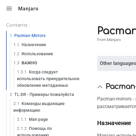
Toggle search
Manjaro
Contents
Pacman
1
Pacman-Mirrors
From Manjaro
1.1
Назначение
1.2
Использование
1.3
ВАЖНО
Other languages
1.3.1
Когда следует
использовать принудительное
Pacman-
обновление метаданных
2
TL:DR - Примеры пожалуйста
Pacman-mirrors -
2.1
Команды выдающие
рассматривается
информацию
2.1.1
Man page
Назначение
2.1.2
Помощь по
Manjaro использ
использованию