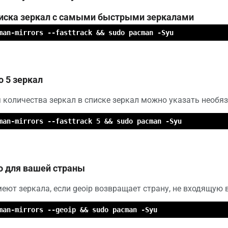
иска зеркал с самыми быстрыми зеркалами
man-mirrors --fasttrack && sudo pacman -Syu
о 5 зеркал
 количества зеркал в списке зеркал можно указать необя
man-mirrors --fasttrack 5 && sudo pacman -Syu
о для вашей страны
еют зеркала, если geoip возвращает страну, не входящую в
man-mirrors --geoip && sudo pacman -Syu