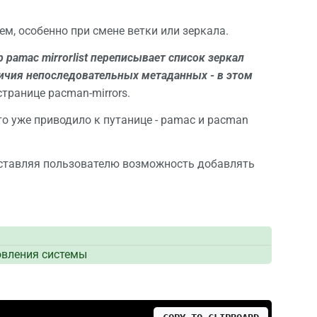
м, особенно при смене ветки или зеркала.
 pamac mirrorlist переписывает список зеркал
личия непоследовательных метаданных - в этом
транице pacman-mirrors.
то уже приводило к путанице - pamac и pacman
оставляя пользователю возможность добавлять
овления системы