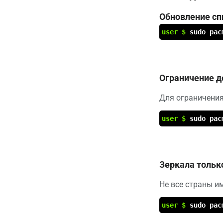
Обновление сп
user $
sudo pac
Ограничение д
Для ограничения
user $
sudo pac
Зеркала тольк
Не все страны им
user $
sudo pac