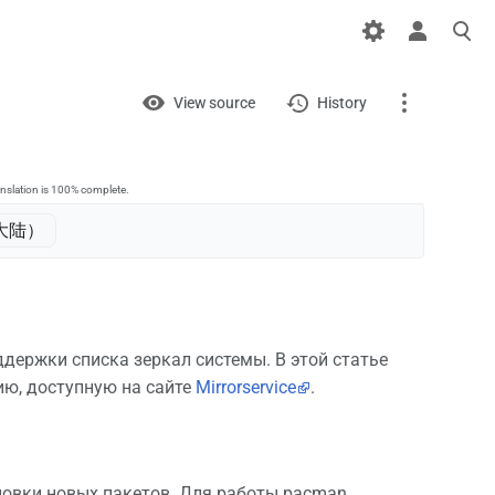
Views
View
View source
History
Page
Discussion
anslation is 100% complete.
陆）‎
What links here
Related changes
Printable version
ддержки списка зеркал системы. В этой статье
ию, доступную на сайте
Mirrorservice
.
Permanent link
Page information
новки новых пакетов. Для работы pacman