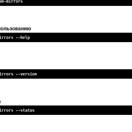
an-mirrors
пользованию
irrors --help
irrors --version
а
irrors --status