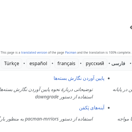
Vi
This page is a
translated version
of the page
Pacman
and the translation is 100% complete.
‎
Türkçe
• ‎
español
• ‎
français
• ‎
русский
• ‎
فارسی
• ‎
پایین آوردن نگارش بسته‌ها
 در پایانه
توضیحاتی دربارهٔ نحوه پایین آوردن نگارش بسته‌ه
استفاده از دستور downgrade
آینه‌های پَکمَن
 مواجه
استفاده از دستور pacman-mrriors به منظور بارگیری پرسرعت