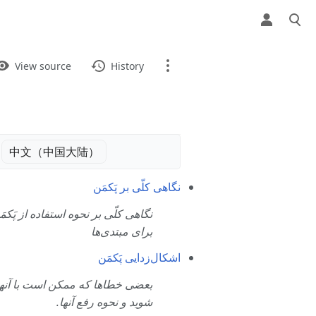
ews
View
View source
History
Page
Discussion
中文（中国大陆）‎
What links here
نگاهی کلّی بر پَکمَن
Related changes
نگاهی کلّی بر نحوه استفاده از پَکمَن
برای مبتدی‌ها
Printable version
اشکال‌زدایی پَکمَن
Permanent link
بعضی خطاها که ممکن است با آنها
Page information
شوید و نحوه رفع آنها.