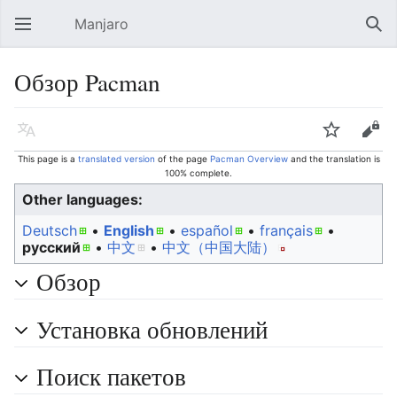
Manjaro
Open main menu
Sear
Обзор Pacman
Language
Watch
Edit
This page is a
translated version
of the page
Pacman Overview
and the translation is
100% complete.
Other languages:
Deutsch
• ‎
English
• ‎
español
• ‎
français
•
русский
• ‎
中文
• ‎
中文（中国大陆）‎
Обзор
Установка обновлений
Поиск пакетов